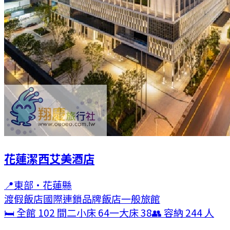
花蓮潔西艾美酒店
📍
東部
·
花蓮縣
渡假飯店
國際連鎖品牌飯店
一般旅館
🛏 全館
102
間
二小床
64
一大床
38
👥 容納
244
人