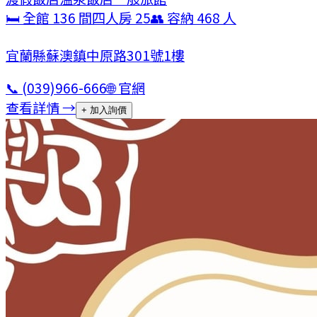
🛏 全館
136
間
四人房
25
👥 容納
468
人
宜蘭縣蘇澳鎮中原路301號1樓
📞
(039)966-666
🌐 官網
查看詳情 →
+ 加入詢價