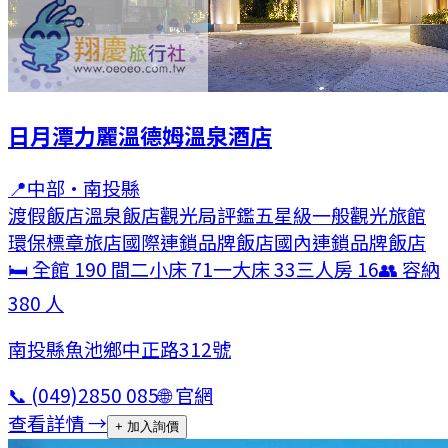
日月潭力麗溫德姆溫泉酒店
📍
中部
·
南投縣
渡假飯店
溫泉飯店
觀光局評鑑五星級
一般觀光旅館
環保標章旅店
國際連鎖品牌飯店
國內連鎖品牌飯店
🛏 全館
190
間
二小床
71
一大床
33
三人房
16
👥 容納
380
人
南投縣魚池鄉中正路312號
📞
(049)2850 085
🌐 官網
查看詳情 →
+ 加入詢價