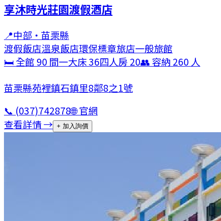
享沐時光莊園渡假酒店
📍
中部
·
苗栗縣
渡假飯店
溫泉飯店
環保標章旅店
一般旅館
🛏 全館
90
間
一大床
36
四人房
20
👥 容納
260
人
苗栗縣苑裡鎮石鎮里8鄰8之1號
📞
(037)742878
🌐 官網
查看詳情 →
+ 加入詢價