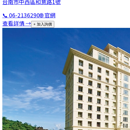
台南市中西區和意路1號
📞
06-2136290
🌐 官網
查看詳情 →
+ 加入詢價