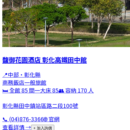
馥御花園酒店 彰化高鐵田中館
📍
中部
·
彰化縣
商務飯店
一般旅館
🛏 全館
85
間
一大床
85
👥 容納
170
人
彰化縣田中鎮站區路二段100號
📞
(04)876-3366
🌐 官網
查看詳情 →
+ 加入詢價