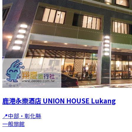
鹿港永樂酒店 UNION HOUSE Lukang
📍
中部
·
彰化縣
一般旅館