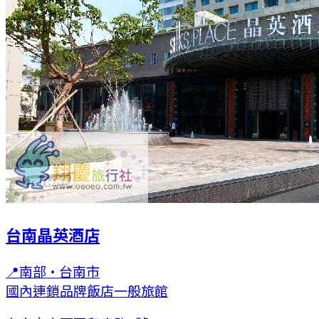
台南晶英酒店
📍
南部
·
台南市
國內連鎖品牌飯店
一般旅館