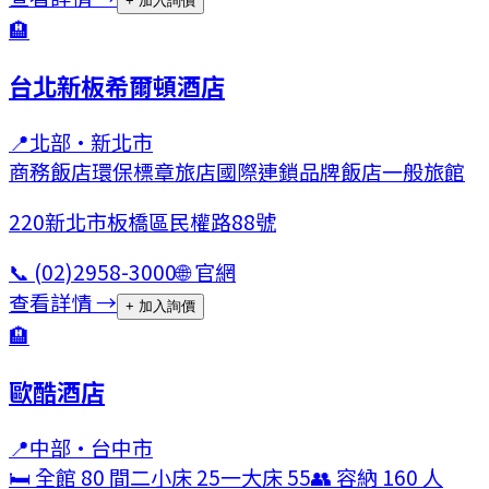
+ 加入詢價
🏨
台北新板希爾頓酒店
📍
北部
·
新北市
商務飯店
環保標章旅店
國際連鎖品牌飯店
一般旅館
220新北市板橋區民權路88號
📞
(02)2958-3000
🌐 官網
查看詳情 →
+ 加入詢價
🏨
歐酷酒店
📍
中部
·
台中市
🛏 全館
80
間
二小床
25
一大床
55
👥 容納
160
人