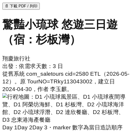
📄 下載 PDF / 列印
驚豔小琉球 悠遊三日遊
（宿：杉板灣）
翔慶旅行社
出發：
依需求
天數：
3
日
從舊系統 com_saletours cid=2580 ETL（2026-05-
12）。原 TourNO=TRky113043002，建立日
2024-04-30，作者 李玉麒。
Day
1
Day
2
Day
3
・marker 數字為當日造訪順序