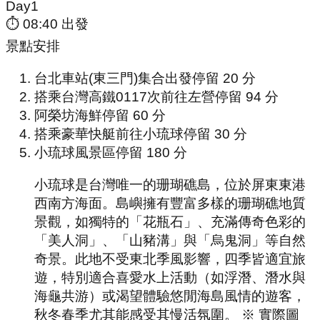
Day
1
⏱
08:40
出發
景點安排
台北車站(東三門)集合出發
停留
20
分
搭乘台灣高鐵0117次前往左營
停留
94
分
阿榮坊海鮮
停留
60
分
搭乘豪華快艇前往小琉球
停留
30
分
小琉球風景區
停留
180
分
小琉球是台灣唯一的珊瑚礁島，位於屏東東港
西南方海面。島嶼擁有豐富多樣的珊瑚礁地質
景觀，如獨特的「花瓶石」、充滿傳奇色彩的
「美人洞」、「山豬溝」與「烏鬼洞」等自然
奇景。此地不受東北季風影響，四季皆適宜旅
遊，特別適合喜愛水上活動（如浮潛、潛水與
海龜共游）或渴望體驗悠閒海島風情的遊客，
秋冬春季尤其能感受其慢活氛圍。 ※ 實際圖