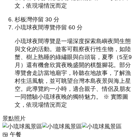
文，依現場情況而定
杉板灣
停留
30
分
小琉球夜間導覽
停留
60
分
小琉球夜間導覽是一場深度探索島嶼夜間生態
與文化的活動。遊客可觀察夜行性生物，如陸
蟹、樹上熟睡的綠繡眼與白頭翁，夏季（5至9
月）還有機會欣賞夜晚盛開的棋盤腳花。部分
導覽會走訪當地廟宇，聆聽在地故事，了解漁
村生活風貌，並可眺望台灣本島夜景與海上星
空。此導覽約一小時，適合親子、情侶及朋友
一同體驗小琉球夜晚的獨特魅力。 ※ 實際圖
文，依現場情況而定
景點照片
🍱 午餐