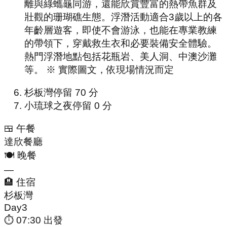
離與綠蠵龜同游，還能欣賞豐富的熱帶魚群及
壯觀的珊瑚礁生態。浮潛活動適合3歲以上的各
年齡層遊客，即使不會游泳，也能在專業教練
的帶領下，穿戴救生衣和必要裝備安全體驗。
熱門浮潛地點包括花瓶岩、美人洞、中澳沙灘
等。 ※ 實際圖文，依現場情況而定
杉板灣
停留
70
分
小琉球之夜
停留
0
分
🍱 午餐
達欣餐廳
🍽️ 晚餐
—
🏨 住宿
杉板灣
Day
3
⏱
07:30
出發