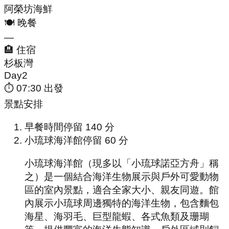
阿榮坊海鮮
🍽️ 晚餐
—
🏨 住宿
杉板灣
Day
2
⏱
07:30
出發
景點安排
早餐時間
停留
140
分
小琉球海洋館
停留
60
分
小琉球海洋館（現多以「小琉球諾亞方舟」稱
之）是一個結合海洋生物展示與戶外可愛動物
區的室內景點，適合全家大小、親友同遊。館
內展示小琉球周邊獨特的海洋生物，包含麵包
海星、海羽毛、巨型龍蝦、各式魚類及珊瑚