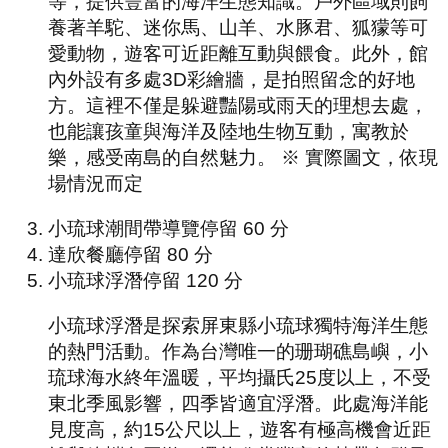
等，提供豐富的海洋生態知識。戶外區域則飼
養著羊駝、迷你馬、山羊、水豚君、狐獴等可
愛動物，遊客可近距離互動與餵食。此外，館
內外設有多處3D彩繪牆，是拍照留念的好地
方。這裡不僅是躲避豔陽或雨天的理想去處，
也能讓孩童與海洋及陸地生物互動，寓教於
樂，感受南島的自然魅力。 ※ 實際圖文，依現
場情況而定
小琉球潮間帶導覽
停留
60
分
達欣餐廳
停留
80
分
小琉球浮潛
停留
120
分
小琉球浮潛是探索屏東縣小琉球獨特海洋生態
的熱門活動。作為台灣唯一的珊瑚礁島嶼，小
琉球海水終年溫暖，平均攝氏25度以上，不受
東北季風影響，四季皆適宜浮潛。此處海洋能
見度高，約15公尺以上，遊客有極高機會近距