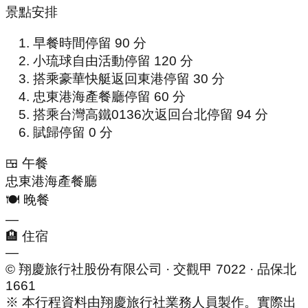
景點安排
早餐時間
停留
90
分
小琉球自由活動
停留
120
分
搭乘豪華快艇返回東港
停留
30
分
忠東港海產餐廳
停留
60
分
搭乘台灣高鐵0136次返回台北
停留
94
分
賦歸
停留
0
分
🍱 午餐
忠東港海產餐廳
🍽️ 晚餐
—
🏨 住宿
—
© 翔慶旅行社股份有限公司 · 交觀甲 7022 · 品保北
1661
※ 本行程資料由翔慶旅行社業務人員製作。實際出