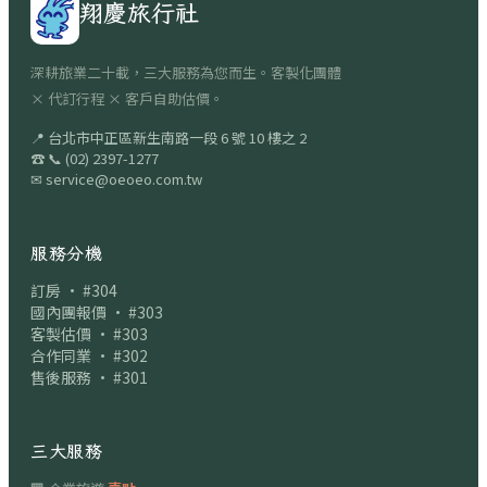
翔慶旅行社
深耕旅業二十載，三大服務為您而生。客製化團體
× 代訂行程 × 客戶自助估價。
📍
台北市中正區新生南路一段 6 號 10 樓之 2
☎
📞
(02) 2397-1277
✉
service@oeoeo.com.tw
服務分機
訂房 · #304
國內團報價 · #303
客製估價 · #303
合作同業 · #302
售後服務 · #301
三大服務