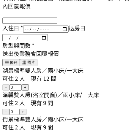
內回覆報價
入住日
*
退房日
房型與間數
*
送出後業務會回覆報價
▤ 條列
▦ 照片
湖景標準雙人房
／
兩小床/一大床
可住
2
人
現有
12
間
−
+
溫馨雙人房(浴室開窗)
／
兩小床/一大床
可住
2
人
現有
9
間
−
+
街景標準雙人房
／
兩小床/一大床
可住
2
人
現有
9
間