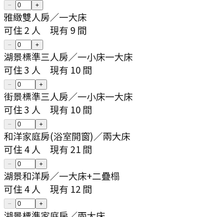
−
+
雅緻雙人房
／
一大床
可住
2
人
現有
9
間
−
+
湖景標準三人房
／
一小床一大床
可住
3
人
現有
10
間
−
+
街景標準三人房
／
一小床一大床
可住
3
人
現有
10
間
−
+
和洋家庭房(浴室開窗)
／
兩大床
可住
4
人
現有
21
間
−
+
湖景和洋房
／
一大床+二疊榻
可住
4
人
現有
12
間
−
+
湖景標準家庭房
／
兩大床