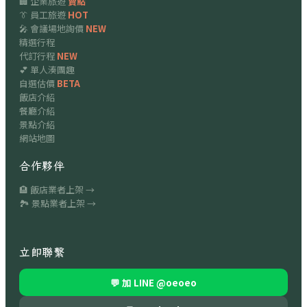
🏢 企業旅遊
賣點
👔 員工旅遊
HOT
🎤 會議場地詢價
NEW
精選行程
代訂行程
NEW
💕 單人湊團趣
自選估價
BETA
飯店介紹
餐廳介紹
景點介紹
網站地圖
合作夥伴
🏨 飯店業者上架 →
🏞 景點業者上架 →
立即聯繫
💬 加 LINE
@oeoeo