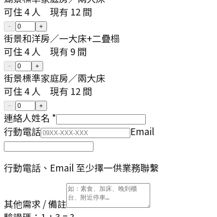
可住
4
人
現有
12
間
−
+
街景和洋房
／
一大床+二疊榻
可住
4
人
現有
9
間
−
+
街景標準家庭房
／
兩大床
可住
4
人
現有
12
間
−
+
連絡人姓名
*
行動電話
Email
行動電話、Email 至少擇一供業務聯繫
其他需求 / 備註
驗證碼：
1 + 3
= ?