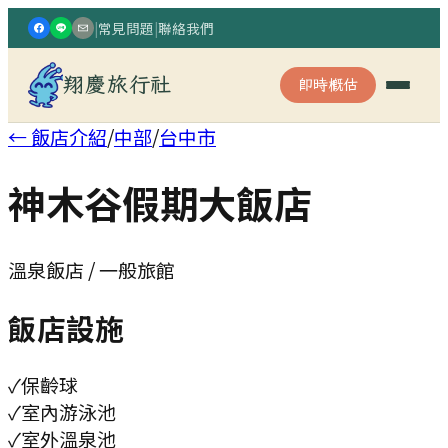
|
常見問題
|
聯絡我們
翔慶旅行社
即時概估
← 飯店介紹
/
中部
/
台中市
神木谷假期大飯店
溫泉飯店 / 一般旅館
飯店設施
✓
保齡球
✓
室內游泳池
✓
室外溫泉池