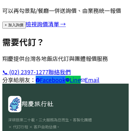
可以再勾景點/餐廳一併送詢價、由業務統一報價
檢視詢價清單 →
+ 加入詢價
需要代訂？
翔慶提供台灣各地飯店代訂與團體報價服務
📞
(02) 2397-1277
聯絡我們
分享給朋友：
Facebook
Line
Email
翔慶旅行社
深耕旅業二十載，三大服務為您而生。客製化團體
× 代訂行程 × 客戶自助估價。