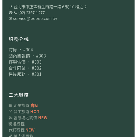
📍
台北市中正區新生南路一段 6 號 10 樓之 2
☎
📞
(02) 2397-1277
✉
service@oeoeo.com.tw
服務分機
訂房 · #304
國內團報價 · #303
客製估價 · #303
合作同業 · #302
售後服務 · #301
三大服務
🏢 企業旅遊
賣點
👔 員工旅遊
HOT
🎤 會議場地詢價
NEW
精選行程
代訂行程
NEW
💕 單人湊團趣