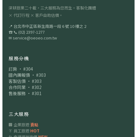
深耕旅業二十載，三大服務為您而生。客製化團體
× 代訂行程 × 客戶自助估價。
📍
台北市中正區新生南路一段 6 號 10 樓之 2
☎
📞
(02) 2397-1277
✉
service@oeoeo.com.tw
服務分機
訂房 · #304
國內團報價 · #303
客製估價 · #303
合作同業 · #302
售後服務 · #301
三大服務
🏢 企業旅遊
賣點
👔 員工旅遊
HOT
🎤 會議場地詢價
NEW