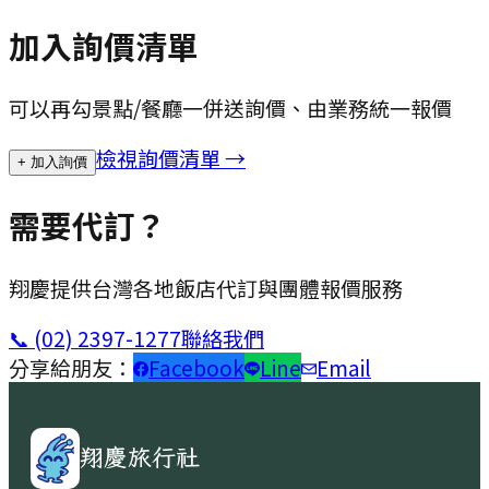
加入詢價清單
可以再勾景點/餐廳一併送詢價、由業務統一報價
檢視詢價清單 →
+ 加入詢價
需要代訂？
翔慶提供台灣各地飯店代訂與團體報價服務
📞
(02) 2397-1277
聯絡我們
分享給朋友：
Facebook
Line
Email
翔慶旅行社