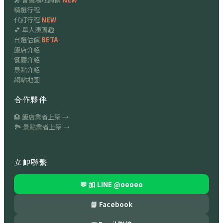
精選行程
代訂行程
NEW
💕 單人湊團趣
自選估價
BETA
飯店介紹
餐廳介紹
景點介紹
網站地圖
合作夥伴
🏨 飯店業者上架 →
🏞 景點業者上架 →
立即聯繫
💬 加 LINE
@oeoeo
📘 Facebook