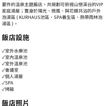
要件的溫泉主題飯店。共規劃可俯視山巒溪谷的VIP
家庭湯屋；置身於陽光、微風、與花蝶共浴的戶外
泡湯區 ( KURHAUS池區、SPA養生區、熱帶雨林泡
湯區 )。
飯店設施
✓
室外水療池
✓
室內溫泉池
✓
室外溫泉池
✓
會議室
✓
個人湯屋
✓
SPA
✓
烤箱
飯店照片