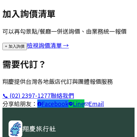
加入詢價清單
可以再勾景點/餐廳一併送詢價、由業務統一報價
檢視詢價清單 →
+ 加入詢價
需要代訂？
翔慶提供台灣各地飯店代訂與團體報價服務
📞
(02) 2397-1277
聯絡我們
分享給朋友：
Facebook
Line
Email
翔慶旅行社