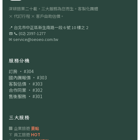
深耕旅業二十載，三大服務為您而生。客製化團體
× 代訂行程 × 客戶自助估價。
📍
台北市中正區新生南路一段 6 號 10 樓之 2
☎
📞
(02) 2397-1277
✉
service@oeoeo.com.tw
服務分機
訂房 · #304
國內團報價 · #303
客製估價 · #303
合作同業 · #302
售後服務 · #301
三大服務
🏢 企業旅遊
賣點
👔 員工旅遊
HOT