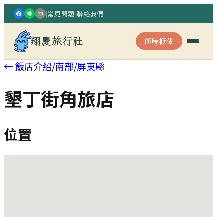
|
常見問題
|
聯絡我們
翔慶旅行社
即時概估
← 飯店介紹
/
南部
/
屏東縣
墾丁街角旅店
位置