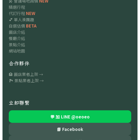
🎤 會議場地詢價
NEW
精選行程
代訂行程
NEW
💕 單人湊團趣
自選估價
BETA
飯店介紹
餐廳介紹
景點介紹
網站地圖
合作夥伴
🏨 飯店業者上架 →
🏞 景點業者上架 →
立即聯繫
💬 加 LINE
@oeoeo
📘 Facebook