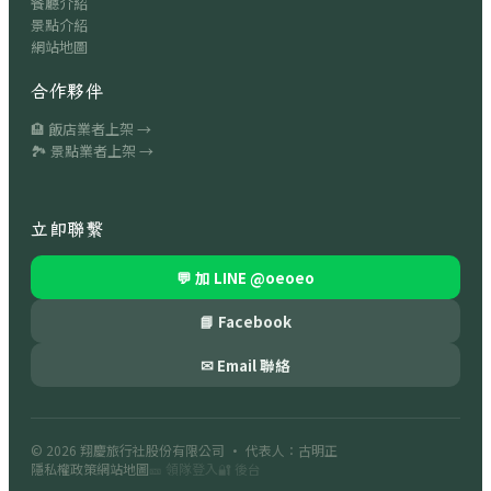
餐廳介紹
景點介紹
網站地圖
合作夥伴
🏨 飯店業者上架 →
🏞 景點業者上架 →
立即聯繫
💬 加 LINE
@oeoeo
📘 Facebook
✉ Email 聯絡
© 2026
翔慶旅行社股份有限公司
· 代表人：古明正
隱私權政策
網站地圖
🎫 領隊登入
🔐 後台