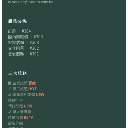
✉
service@oeoeo.com.tw
服務分機
訂房 · #304
國內團報價 · #303
客製估價 · #303
合作同業 · #302
售後服務 · #301
三大服務
🏢 企業旅遊
賣點
👔 員工旅遊
HOT
🎤 會議場地詢價
NEW
精選行程
代訂行程
NEW
💕 單人湊團趣
自選估價
BETA
飯店介紹