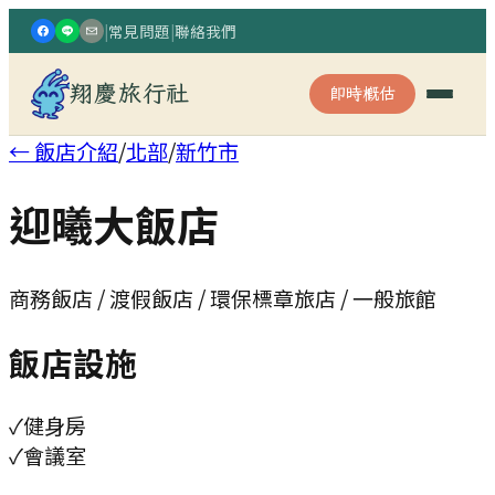
|
常見問題
|
聯絡我們
翔慶旅行社
即時概估
← 飯店介紹
/
北部
/
新竹市
迎曦大飯店
商務飯店 / 渡假飯店 / 環保標章旅店 / 一般旅館
飯店設施
✓
健身房
✓
會議室