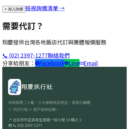
檢視詢價清單 →
+ 加入詢價
需要代訂？
翔慶提供台灣各地飯店代訂與團體報價服務
📞
(02) 2397-1277
聯絡我們
分享給朋友：
Facebook
Line
Email
翔慶旅行社
深耕旅業二十載，三大服務為您而生。客製化團體
× 代訂行程 × 客戶自助估價。
📍
台北市中正區新生南路一段 6 號 10 樓之 2
☎
📞
(02) 2397-1277