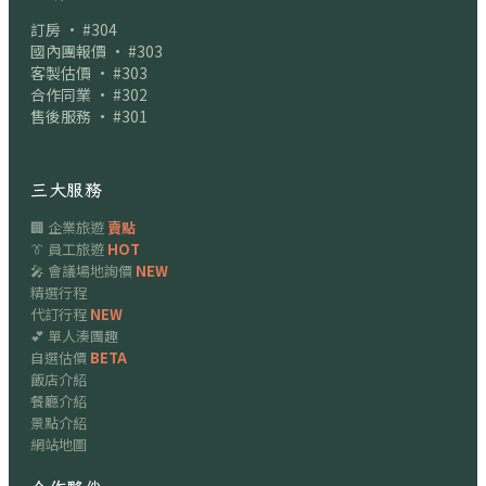
訂房 · #304
國內團報價 · #303
客製估價 · #303
合作同業 · #302
售後服務 · #301
三大服務
🏢 企業旅遊
賣點
👔 員工旅遊
HOT
🎤 會議場地詢價
NEW
精選行程
代訂行程
NEW
💕 單人湊團趣
自選估價
BETA
飯店介紹
餐廳介紹
景點介紹
網站地圖