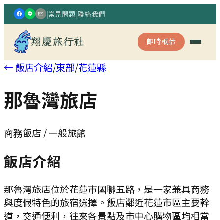
|
常見問題
|
聯絡我們
翔慶旅行社
即時概估
← 飯店介紹
/
東部
/
花蓮縣
那魯灣旅店
商務飯店 / 一般旅館
飯店介紹
那魯灣旅店位於花蓮市國聯五路，是一家兼具商務
與度假特色的旅宿選擇。飯店鄰近花蓮市區主要幹
道，交通便利，往來各景點及市中心購物區均相當