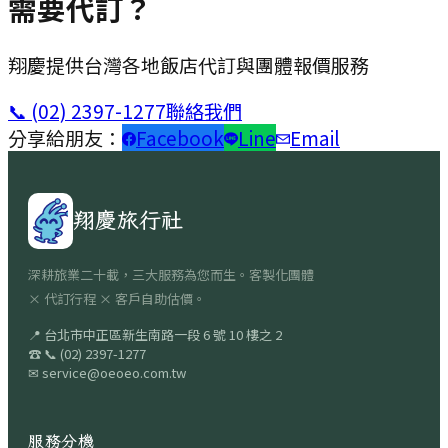
需要代訂？
翔慶提供台灣各地飯店代訂與團體報價服務
📞
(02) 2397-1277
聯絡我們
分享給朋友：
Facebook
Line
Email
翔慶旅行社
深耕旅業二十載，三大服務為您而生。客製化團體
× 代訂行程 × 客戶自助估價。
📍
台北市中正區新生南路一段 6 號 10 樓之 2
☎
📞
(02) 2397-1277
✉
service@oeoeo.com.tw
服務分機