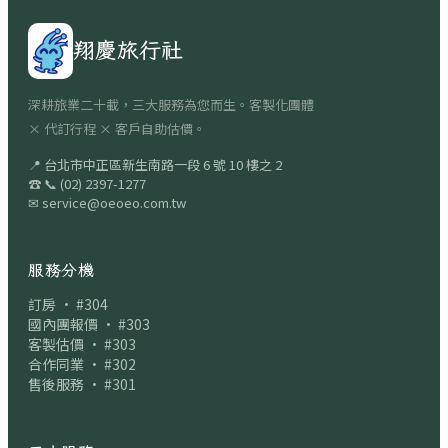
翔慶旅行社
深耕旅業二十載，三大服務為您而生。客製化團體
× 代訂行程 × 客戶自助估價。
📍
台北市中正區新生南路一段 6 號 10 樓之 2
☎
📞
(02) 2397-1277
✉
service@oeoeo.com.tw
服務分機
訂房 · #304
國內團報價 · #303
客製估價 · #303
合作同業 · #302
售後服務 · #301