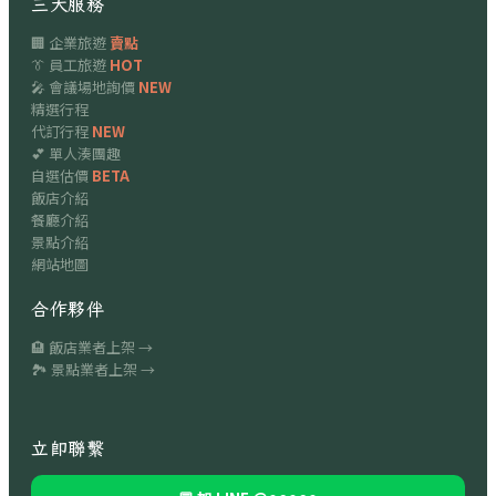
三大服務
🏢 企業旅遊
賣點
👔 員工旅遊
HOT
🎤 會議場地詢價
NEW
精選行程
代訂行程
NEW
💕 單人湊團趣
自選估價
BETA
飯店介紹
餐廳介紹
景點介紹
網站地圖
合作夥伴
🏨 飯店業者上架 →
🏞 景點業者上架 →
立即聯繫