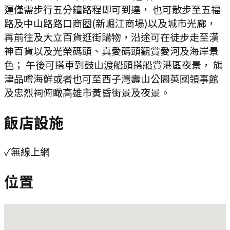
運僅需步行五分鐘路程即可到達， 也可散步至五福
路及中山路路口商圈(新崛江商場)以及城市光廊，
再前往及大立百貨逛街購物，沿途可在徒步走至漢
神百貨以及光榮碼頭、真愛碼頭觀賞愛河及海岸景
色； 午後可搭車到鼓山渡船頭搭船賞港區夜景， 旗
津品嚐海鮮或者也可至西子灣壽山公園英國領事館
及忠烈祠俯瞰高雄市黃昏街景及夜景。
飯店設施
✓
無線上網
位置