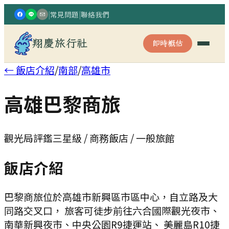
|
常見問題
|
聯絡我們
翔慶旅行社
即時概估
← 飯店介紹
/
南部
/
高雄市
高雄巴黎商旅
觀光局評鑑三星級 / 商務飯店 / 一般旅館
飯店介紹
巴黎商旅位於高雄市新興區市區中心，自立路及大
同路交叉口， 旅客可徒步前往六合國際觀光夜市、
南華新興夜市、中央公園R9捷運站、 美麗島R10捷