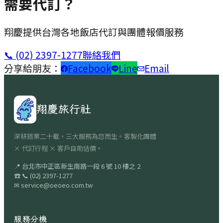
需要代訂？
翔慶提供台灣各地飯店代訂與團體報價服務
📞
(02) 2397-1277
聯絡我們
分享給朋友：
Facebook
Line
Email
翔慶旅行社
深耕旅業二十載，三大服務為您而生。客製化團體
× 代訂行程 × 客戶自助估價。
📍
台北市中正區新生南路一段 6 號 10 樓之 2
☎
📞
(02) 2397-1277
✉
service@oeoeo.com.tw
服務分機