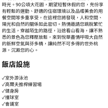
時光。90公頃大花園，期望短暫休假的您，充份享
有輕鬆的運動、舒適的住宿環境以及品嚐美食的用
餐空間等多重享受，在這裡您將發現，人和空間、
陽光和自然的關係如此密切。熱情邀請您跳脫繁忙
的生活，穿越陌生的路徑，沿途看山看海，讓不熟
悉的景色為您釋壓放鬆，來到悅華盡情呼吸大自然
的新鮮空氣與芬多精，讓純然不可多得的世外桃
源，沉澱您的心。
飯店設施
✓
室外游泳池
✓
高爾夫推桿練習場
✓
健身房
✓
撞球室
✓
會議室