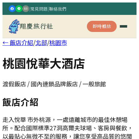
|
常見問題
|
聯絡我們
翔慶旅行社
即時概估
← 飯店介紹
/
北部
/
桃園市
桃園悅華大酒店
渡假飯店 / 國內連鎖品牌飯店 / 一般旅館
飯店介紹
走入悅華 市外桃源，一處遠離城市的最佳休憩場
所。配合國際標準27洞高爾夫球場、客房與餐飲，
以最貼心無微不至的服務，讓您享受高品質的悠閒