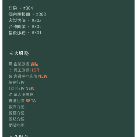
訂房 · #304
國內團報價 · #303
客製估價 · #303
合作同業 · #302
售後服務 · #301
三大服務
🏢 企業旅遊
賣點
👔 員工旅遊
HOT
🎤 會議場地詢價
NEW
精選行程
代訂行程
NEW
💕 單人湊團趣
自選估價
BETA
飯店介紹
餐廳介紹
景點介紹
網站地圖