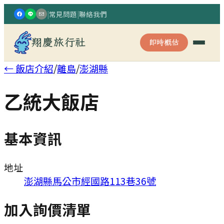
|
常見問題
|
聯絡我們
翔慶旅行社
即時概估
← 飯店介紹
/
離島
/
澎湖縣
乙統大飯店
基本資訊
地址
澎湖縣馬公市經國路113巷36號
加入詢價清單