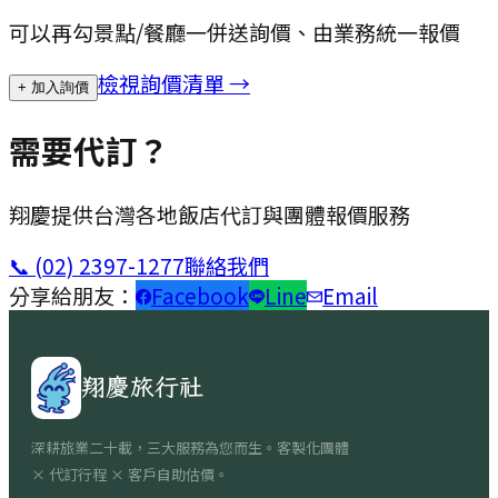
可以再勾景點/餐廳一併送詢價、由業務統一報價
檢視詢價清單 →
+ 加入詢價
需要代訂？
翔慶提供台灣各地飯店代訂與團體報價服務
📞
(02) 2397-1277
聯絡我們
分享給朋友：
Facebook
Line
Email
翔慶旅行社
深耕旅業二十載，三大服務為您而生。客製化團體
× 代訂行程 × 客戶自助估價。