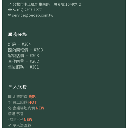
📍
台北市中正區新生南路一段 6 號 10 樓之 2
☎
📞
(02) 2397-1277
✉
service@oeoeo.com.tw
服務分機
訂房 · #304
國內團報價 · #303
客製估價 · #303
合作同業 · #302
售後服務 · #301
三大服務
🏢 企業旅遊
賣點
👔 員工旅遊
HOT
🎤 會議場地詢價
NEW
精選行程
代訂行程
NEW
💕 單人湊團趣