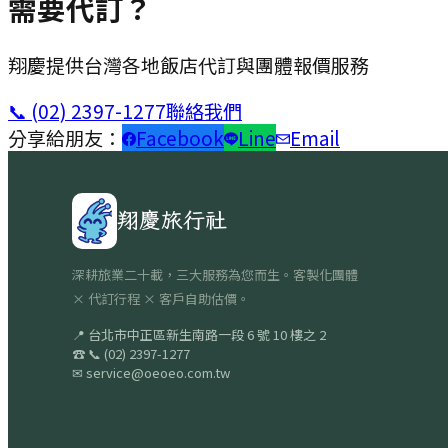
需要代訂？
翔慶提供台灣各地飯店代訂與團體報價服務
📞
(02) 2397-1277
聯絡我們
分享給朋友：
Facebook
Line
Email
翔慶旅行社
深耕旅業二十載，三大服務為您而生。客製化團體
× 代訂行程 × 客戶自助估價。
📍
台北市中正區新生南路一段 6 號 10 樓之 2
☎
📞
(02) 2397-1277
✉
service@oeoeo.com.tw