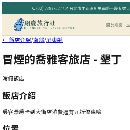
📞
(02) 2397-1277
📍
台北市中正區新生南路一段 6 號 10
翔慶旅行社
關於翔慶
HSIANG CHING TRAVEL SERVICE
← 飯店介紹
/
南部
/
屏東縣
冒煙的喬雅客旅店 - 墾丁
渡假飯店
飯店介紹
房客憑房卡到大街店消費還有九折優惠唷
位置