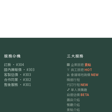
服務分機
三大服務
訂房 · #304
🏢 企業旅遊
賣點
國內團報價 · #303
👔 員工旅遊
HOT
客製估價 · #303
🎤 會議場地詢價
NEW
合作同業 · #302
精選行程
售後服務 · #301
代訂行程
NEW
💕 單人湊團趣
自選估價
BETA
飯店介紹
餐廳介紹
景點介紹