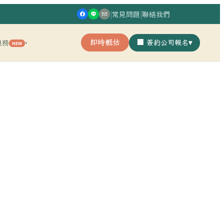
|
常見問題
|
聯絡我們
即時概估
🏢 簽約公司報名
▾
服務
NEW
▾