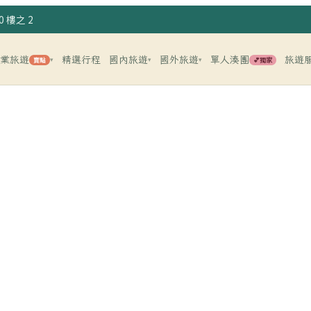
 樓之 2
企業旅遊
精選行程
國內旅遊
國外旅遊
單人湊團
旅遊
賣點
💕獨家
▾
▾
▾