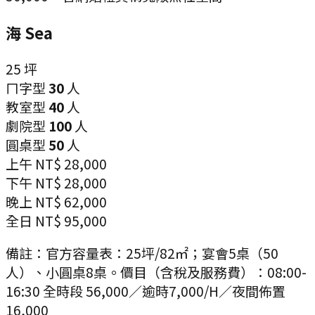
海 Sea
25
坪
ㄇ字型
30
人
教室型
40
人
劇院型
100
人
圓桌型
50
人
上午
NT$ 28,000
下午
NT$ 28,000
晚上
NT$ 62,000
全日
NT$ 95,000
備註：
官方容量表：25坪/82㎡；宴會5桌（50
人）、小圓桌8桌。價目（含稅及服務費）：08:00-
16:30 全時段 56,000／逾時7,000/H／夜間佈置
16,000