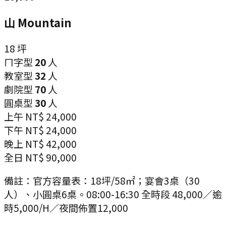
山 Mountain
18
坪
ㄇ字型
20
人
教室型
32
人
劇院型
70
人
圓桌型
30
人
上午
NT$ 24,000
下午
NT$ 24,000
晚上
NT$ 42,000
全日
NT$ 90,000
備註：
官方容量表：18坪/58㎡；宴會3桌（30
人）、小圓桌6桌。08:00-16:30 全時段 48,000／逾
時5,000/H／夜間佈置12,000