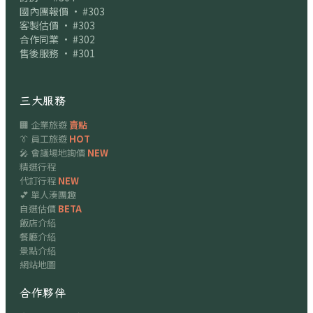
國內團報價 · #303
客製估價 · #303
合作同業 · #302
售後服務 · #301
三大服務
🏢 企業旅遊
賣點
👔 員工旅遊
HOT
🎤 會議場地詢價
NEW
精選行程
代訂行程
NEW
💕 單人湊團趣
自選估價
BETA
飯店介紹
餐廳介紹
景點介紹
網站地圖
合作夥伴