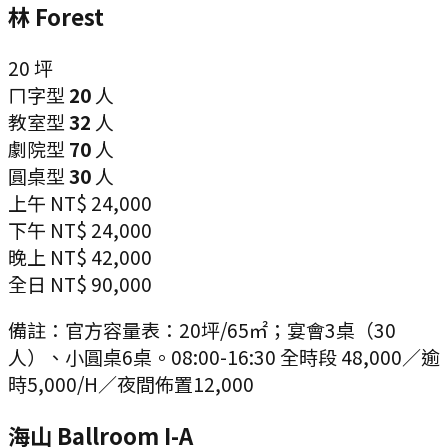
林 Forest
20
坪
ㄇ字型
20
人
教室型
32
人
劇院型
70
人
圓桌型
30
人
上午
NT$ 24,000
下午
NT$ 24,000
晚上
NT$ 42,000
全日
NT$ 90,000
備註：
官方容量表：20坪/65㎡；宴會3桌（30
人）、小圓桌6桌。08:00-16:30 全時段 48,000／逾
時5,000/H／夜間佈置12,000
海山 Ballroom I-A