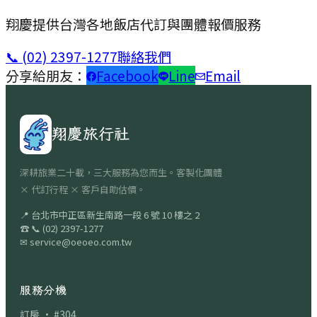
翔慶提供台灣各地飯店代訂與團體報價服務
📞
(02) 2397-1277
聯絡我們
分享給朋友：
Facebook
Line
Email
翔慶旅行社
深耕旅業二十載，三大服務為您而生。客製化團體
× 代訂行程 × 客戶自助估價。
📍
台北市中正區新生南路一段 6 號 10 樓之 2
☎
📞
(02) 2397-1277
✉
service@oeoeo.com.tw
服務分機
訂房 · #304