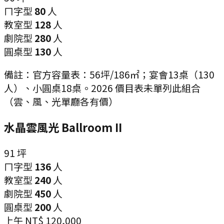
ㄇ字型
80
人
教室型
128
人
劇院型
280
人
圓桌型
130
人
備註：
官方容量表：56坪/186㎡；宴會13桌（130
人）、小圓桌18桌。2026 價目表未單列此組合
（雲、風、光單廳各有價）
水晶雲風光 Ballroom II
91
坪
ㄇ字型
136
人
教室型
240
人
劇院型
450
人
圓桌型
200
人
上午
NT$ 120,000