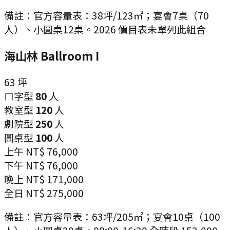
備註：
官方容量表：38坪/123㎡；宴會7桌（70
人）、小圓桌12桌。2026 價目表未單列此組合
海山林 Ballroom I
63
坪
ㄇ字型
80
人
教室型
120
人
劇院型
250
人
圓桌型
100
人
上午
NT$ 76,000
下午
NT$ 76,000
晚上
NT$ 171,000
全日
NT$ 275,000
備註：
官方容量表：63坪/205㎡；宴會10桌（100