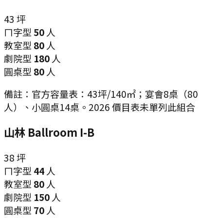
43
坪
ㄇ字型
50
人
教室型
80
人
劇院型
180
人
圓桌型
80
人
備註：
官方容量表：43坪/140㎡；宴會8桌（80
人）、小圓桌14桌。2026 價目表未單列此組合
山林 Ballroom I-B
38
坪
ㄇ字型
44
人
教室型
80
人
劇院型
150
人
圓桌型
70
人