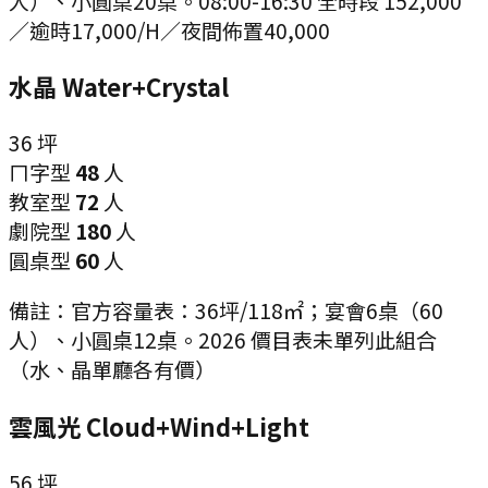
人）、小圓桌20桌。08:00-16:30 全時段 152,000
／逾時17,000/H／夜間佈置40,000
水晶 Water+Crystal
36
坪
ㄇ字型
48
人
教室型
72
人
劇院型
180
人
圓桌型
60
人
備註：
官方容量表：36坪/118㎡；宴會6桌（60
人）、小圓桌12桌。2026 價目表未單列此組合
（水、晶單廳各有價）
雲風光 Cloud+Wind+Light
56
坪