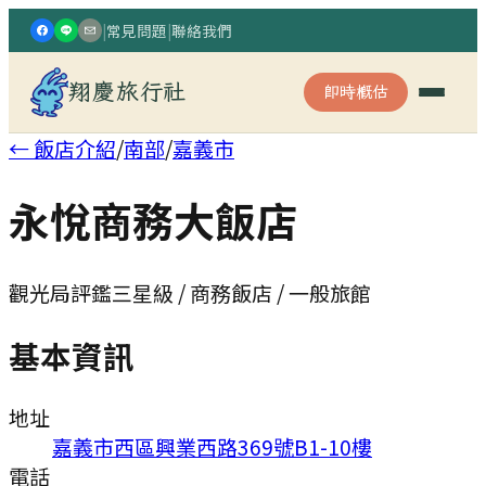
|
常見問題
|
聯絡我們
翔慶旅行社
即時概估
← 飯店介紹
/
南部
/
嘉義市
永悅商務大飯店
觀光局評鑑三星級 / 商務飯店 / 一般旅館
基本資訊
地址
嘉義市西區興業西路369號B1-10樓
電話