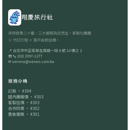
翔慶旅行社
深耕旅業二十載，三大服務為您而生。客製化團體
× 代訂行程 × 客戶自助估價。
📍
台北市中正區新生南路一段 6 號 10 樓之 2
☎
📞
(02) 2397-1277
✉
service@oeoeo.com.tw
服務分機
訂房 · #304
國內團報價 · #303
客製估價 · #303
合作同業 · #302
售後服務 · #301