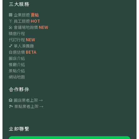
三大服務
🏢 企業旅遊
賣點
👔 員工旅遊
HOT
🎤 會議場地詢價
NEW
精選行程
代訂行程
NEW
💕 單人湊團趣
自選估價
BETA
飯店介紹
餐廳介紹
景點介紹
網站地圖
合作夥伴
🏨 飯店業者上架 →
🏞 景點業者上架 →
立即聯繫