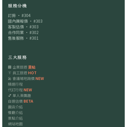
服務分機
訂房 · #304
國內團報價 · #303
客製估價 · #303
合作同業 · #302
售後服務 · #301
三大服務
🏢 企業旅遊
賣點
👔 員工旅遊
HOT
🎤 會議場地詢價
NEW
精選行程
代訂行程
NEW
💕 單人湊團趣
自選估價
BETA
飯店介紹
餐廳介紹
景點介紹
網站地圖