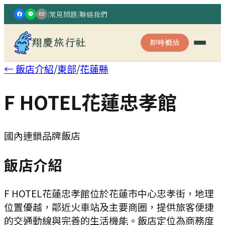
|
常見問題
|
聯絡我們
翔慶旅行社
即時概估
← 飯店介紹
/
東部
/
花蓮縣
F HOTEL花蓮忠孝館
國內連鎖品牌飯店
飯店介紹
F HOTEL花蓮忠孝館位於花蓮市中心忠孝街，地理
位置優越，鄰近火車站及主要商圈，提供旅客便捷
的交通動線與完善的生活機能。飯店定位為商務度