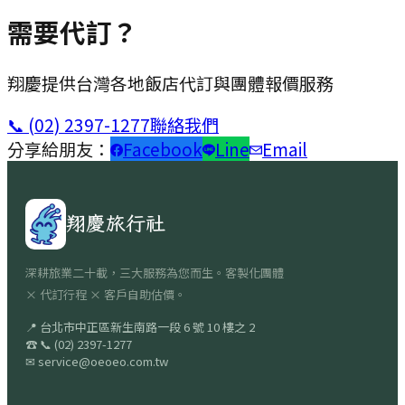
需要代訂？
翔慶提供台灣各地飯店代訂與團體報價服務
📞
(02) 2397-1277
聯絡我們
分享給朋友：
Facebook
Line
Email
翔慶旅行社
深耕旅業二十載，三大服務為您而生。客製化團體
× 代訂行程 × 客戶自助估價。
📍
台北市中正區新生南路一段 6 號 10 樓之 2
☎
📞
(02) 2397-1277
✉
service@oeoeo.com.tw