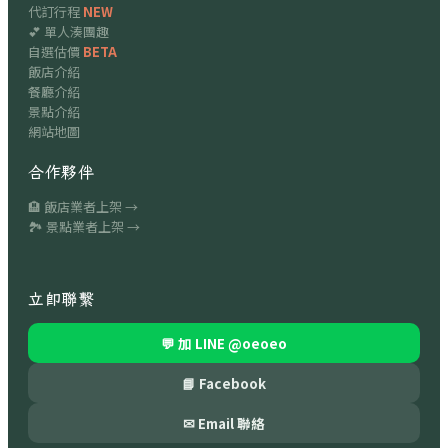
代訂行程
NEW
💕 單人湊團趣
自選估價
BETA
飯店介紹
餐廳介紹
景點介紹
網站地圖
合作夥伴
🏨 飯店業者上架 →
🏞 景點業者上架 →
立即聯繫
💬 加 LINE
@oeoeo
📘 Facebook
✉ Email 聯絡