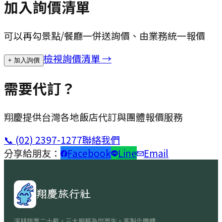
加入詢價清單
可以再勾景點/餐廳一併送詢價、由業務統一報價
檢視詢價清單 →
+ 加入詢價
需要代訂？
翔慶提供台灣各地飯店代訂與團體報價服務
📞
(02) 2397-1277
聯絡我們
分享給朋友：
Facebook
Line
Email
翔慶旅行社
深耕旅業二十載，三大服務為您而生。客製化團體