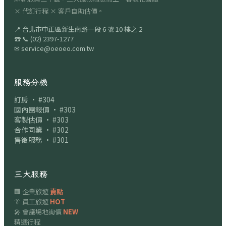
× 代訂行程 × 客戶自助估價。
📍
台北市中正區新生南路一段 6 號 10 樓之 2
☎
📞
(02) 2397-1277
✉
service@oeoeo.com.tw
服務分機
訂房 · #304
國內團報價 · #303
客製估價 · #303
合作同業 · #302
售後服務 · #301
三大服務
🏢 企業旅遊
賣點
👔 員工旅遊
HOT
🎤 會議場地詢價
NEW
精選行程