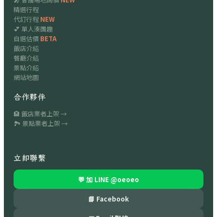
精選行程
代訂行程
NEW
💕 單人湊團趣
自選估價
BETA
飯店介紹
餐廳介紹
景點介紹
網站地圖
合作夥伴
🏨 飯店業者上架 →
🏞 景點業者上架 →
立即聯繫
💬 加 LINE
@oeoeo
📘 Facebook