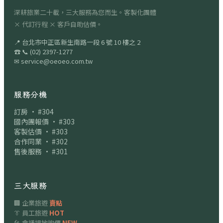
深耕旅業二十載，三大服務為您而生。客製化團體
× 代訂行程 × 客戶自助估價。
📍
台北市中正區新生南路一段 6 號 10 樓之 2
☎
📞
(02) 2397-1277
✉
service@oeoeo.com.tw
服務分機
訂房 · #304
國內團報價 · #303
客製估價 · #303
合作同業 · #302
售後服務 · #301
三大服務
🏢 企業旅遊
賣點
👔 員工旅遊
HOT
🎤 會議場地詢價
NEW