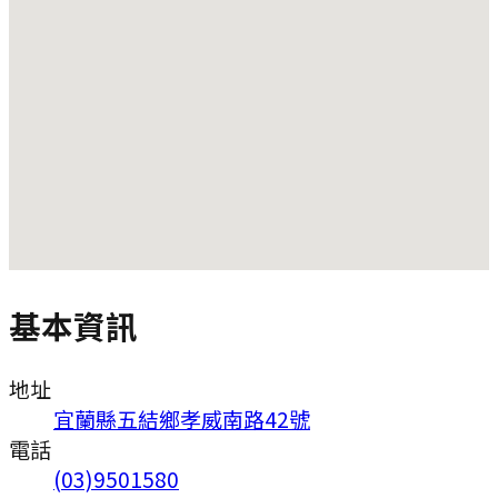
基本資訊
地址
宜蘭縣五結鄉孝威南路42號
電話
(03)9501580