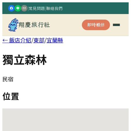
|
常見問題
|
聯絡我們
翔慶旅行社
即時概估
← 飯店介紹
/
東部
/
宜蘭縣
獨立森林
民宿
位置