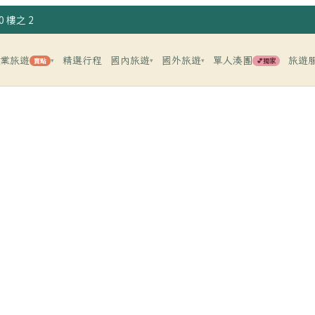
 樓之 2
企業旅遊
精選行程
國內旅遊
國外旅遊
單人湊團
旅遊
賣點
💕獨家
▾
▾
▾