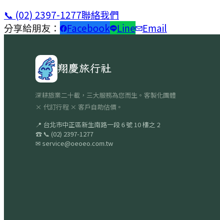
📞
(02) 2397-1277
聯絡我們
分享給朋友：
Facebook
Line
Email
翔慶旅行社
深耕旅業二十載，三大服務為您而生。客製化團體
× 代訂行程 × 客戶自助估價。
📍
台北市中正區新生南路一段 6 號 10 樓之 2
☎
📞
(02) 2397-1277
✉
service@oeoeo.com.tw