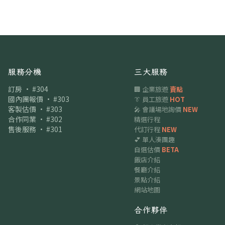
服務分機
三大服務
訂房 · #304
🏢 企業旅遊
賣點
國內團報價 · #303
👔 員工旅遊
HOT
客製估價 · #303
🎤 會議場地詢價
NEW
合作同業 · #302
精選行程
售後服務 · #301
代訂行程
NEW
💕 單人湊團趣
自選估價
BETA
飯店介紹
餐廳介紹
景點介紹
網站地圖
合作夥伴