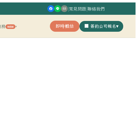
|
常見問題
|
聯絡我們
即時概估
🏢 簽約公司報名
▾
服務
NEW
▾