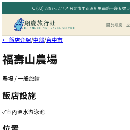
📞
(02) 2397-1277
📍
台北市中正區新生南路一段 6 號 10
翔慶旅行社
關於翔慶
HSIANG CHING TRAVEL SERVICE
← 飯店介紹
/
中部
/
台中市
福壽山農場
農場 / 一般旅館
飯店設施
✓
室內溫水游泳池
位置