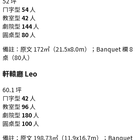
52
坪
ㄇ字型
54
人
教室型
42
人
劇院型
144
人
圓桌型
80
人
備註：
原文 172㎡（21.5x8.0m）；Banquet 欄 8
桌（80人）
軒轅廳 Leo
60.1
坪
ㄇ字型
42
人
教室型
96
人
劇院型
180
人
圓桌型
100
人
備註：
原文 198.73㎡（11.9x16.7m）；Banquet