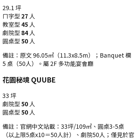
29.1
坪
ㄇ字型
27
人
教室型
45
人
劇院型
84
人
圓桌型
50
人
備註：
原文 96.05㎡（11.3x8.5m）；Banquet 欄
5 桌（50人）。屬 2F 多功能宴會廳
花園秘境 QUUBE
33
坪
劇院型
50
人
圓桌型
50
人
備註：
官網中文站載：33坪/109㎡、圓桌3-5桌
（以上限5桌x10＝50人計）、劇院50人；僅見於官