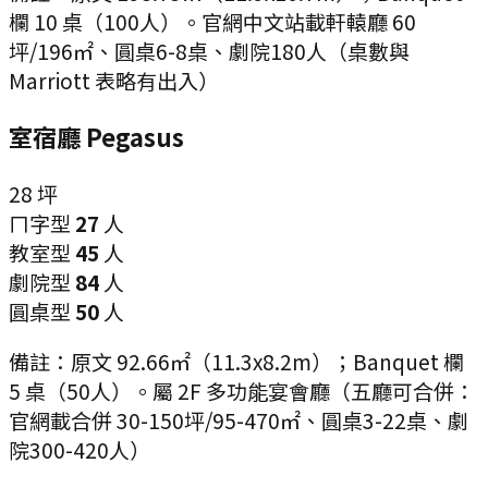
欄 10 桌（100人）。官網中文站載軒轅廳 60
坪/196㎡、圓桌6-8桌、劇院180人（桌數與
Marriott 表略有出入）
室宿廳 Pegasus
28
坪
ㄇ字型
27
人
教室型
45
人
劇院型
84
人
圓桌型
50
人
備註：
原文 92.66㎡（11.3x8.2m）；Banquet 欄
5 桌（50人）。屬 2F 多功能宴會廳（五廳可合併：
官網載合併 30-150坪/95-470㎡、圓桌3-22桌、劇
院300-420人）