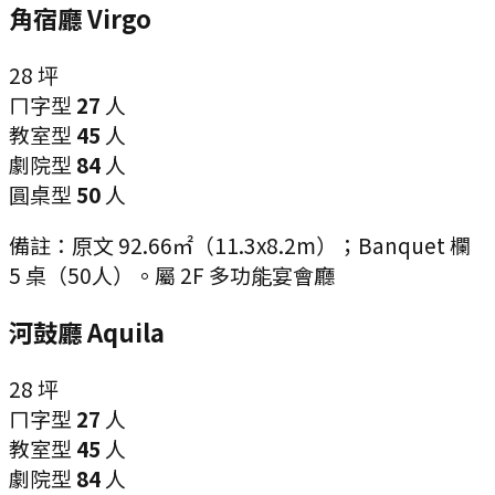
角宿廳 Virgo
28
坪
ㄇ字型
27
人
教室型
45
人
劇院型
84
人
圓桌型
50
人
備註：
原文 92.66㎡（11.3x8.2m）；Banquet 欄
5 桌（50人）。屬 2F 多功能宴會廳
河鼓廳 Aquila
28
坪
ㄇ字型
27
人
教室型
45
人
劇院型
84
人