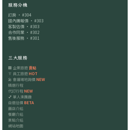
服務分機
訂房 · #304
國內團報價 · #303
客製估價 · #303
合作同業 · #302
售後服務 · #301
三大服務
🏢 企業旅遊
賣點
👔 員工旅遊
HOT
🎤 會議場地詢價
NEW
精選行程
代訂行程
NEW
💕 單人湊團趣
自選估價
BETA
飯店介紹
餐廳介紹
景點介紹
網站地圖