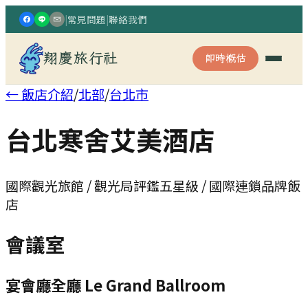
|
常見問題
|
聯絡我們
翔慶旅行社
即時概估
← 飯店介紹
/
北部
/
台北市
台北寒舍艾美酒店
國際觀光旅館 / 觀光局評鑑五星級 / 國際連鎖品牌飯
店
會議室
宴會廳全廳 Le Grand Ballroom