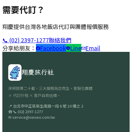
需要代訂？
翔慶提供台灣各地飯店代訂與團體報價服務
📞
(02) 2397-1277
聯絡我們
分享給朋友：
Facebook
Line
Email
翔慶旅行社
深耕旅業二十載，三大服務為您而生。客製化團體
× 代訂行程 × 客戶自助估價。
📍
台北市中正區新生南路一段 6 號 10 樓之 2
☎
📞
(02) 2397-1277
✉
service@oeoeo.com.tw