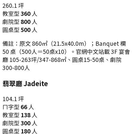
260.1
坪
教室型
360
人
劇院型
800
人
圓桌型
500
人
備註：
原文 860㎡（21.5x40.0m）；Banquet 欄
50 桌（500人＝50桌x10）。官網中文站載 3F 宴會
廳 105-263坪/347-868㎡、圓桌15-50桌、劇院
300-800人
翡翠廳 Jadeite
104.1
坪
ㄇ字型
66
人
教室型
138
人
劇院型
300
人
圓桌型
180
人