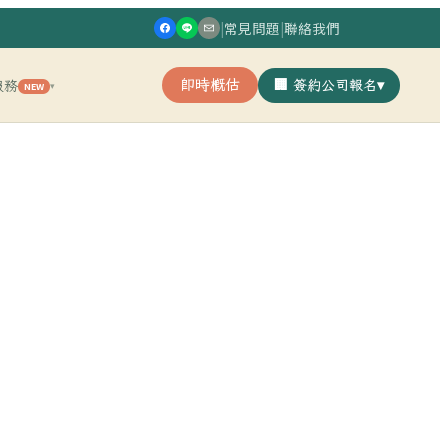
|
常見問題
|
聯絡我們
即時概估
🏢 簽約公司報名
▾
服務
NEW
▾