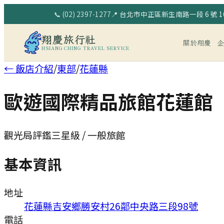
📞
(02) 2397-1277
📍
台北市中正區新生南路一段 6 號 10
翔慶旅行社
關於翔慶
HSIANG CHING TRAVEL SERVICE
← 飯店介紹
/
東部
/
花蓮縣
歐遊國際精品旅館花蓮館
觀光局評鑑三星級 / 一般旅館
基本資訊
地址
花蓮縣吉安鄉勝安村26鄰中央路三段98號
電話