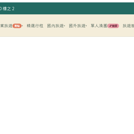
 樓之 2
企業旅遊
精選行程
國內旅遊
國外旅遊
單人湊團
旅遊
賣點
💕獨家
▾
▾
▾