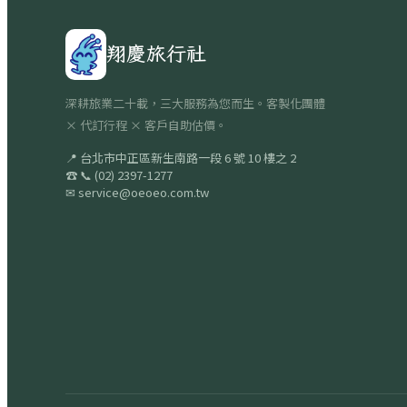
翔慶旅行社
深耕旅業二十載，三大服務為您而生。客製化團體
× 代訂行程 × 客戶自助估價。
📍
台北市中正區新生南路一段 6 號 10 樓之 2
☎
📞
(02) 2397-1277
✉
service@oeoeo.com.tw