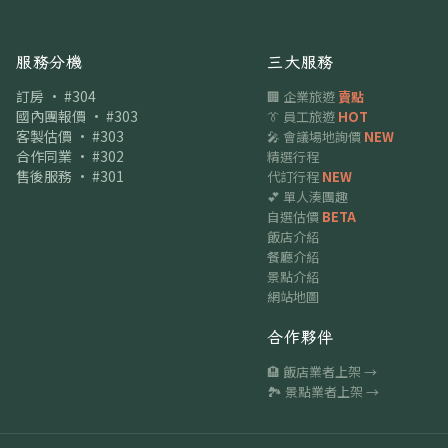
服務分機
三大服務
訂房 · #304
🏢 企業旅遊
賣點
國內團報價 · #303
👔 員工旅遊
HOT
客製估價 · #303
🎤 會議場地詢價
NEW
合作同業 · #302
精選行程
售後服務 · #301
代訂行程
NEW
💕 單人湊團趣
自選估價
BETA
飯店介紹
餐廳介紹
景點介紹
網站地圖
合作夥伴
🏨 飯店業者上架 →
🏞 景點業者上架 →