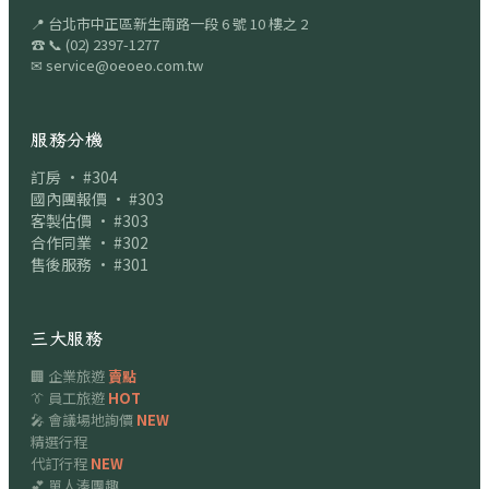
📍
台北市中正區新生南路一段 6 號 10 樓之 2
☎
📞
(02) 2397-1277
✉
service@oeoeo.com.tw
服務分機
訂房 · #304
國內團報價 · #303
客製估價 · #303
合作同業 · #302
售後服務 · #301
三大服務
🏢 企業旅遊
賣點
👔 員工旅遊
HOT
🎤 會議場地詢價
NEW
精選行程
代訂行程
NEW
💕 單人湊團趣