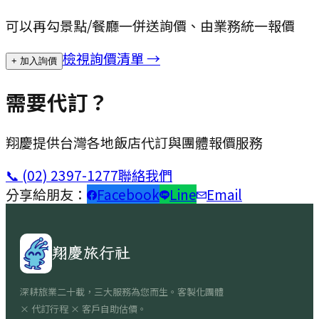
可以再勾景點/餐廳一併送詢價、由業務統一報價
檢視詢價清單 →
+ 加入詢價
需要代訂？
翔慶提供台灣各地飯店代訂與團體報價服務
📞
(02) 2397-1277
聯絡我們
分享給朋友：
Facebook
Line
Email
翔慶旅行社
深耕旅業二十載，三大服務為您而生。客製化團體
× 代訂行程 × 客戶自助估價。