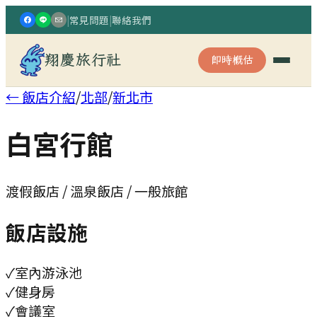
|
常見問題
|
聯絡我們
翔慶旅行社
即時概估
← 飯店介紹
/
北部
/
新北市
白宮行館
渡假飯店 / 溫泉飯店 / 一般旅館
飯店設施
✓
室內游泳池
✓
健身房
✓
會議室