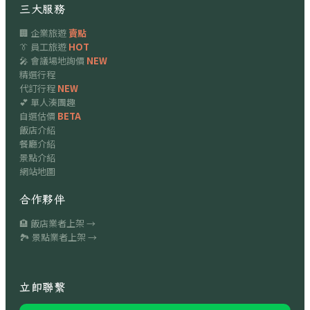
三大服務
🏢 企業旅遊
賣點
👔 員工旅遊
HOT
🎤 會議場地詢價
NEW
精選行程
代訂行程
NEW
💕 單人湊團趣
自選估價
BETA
飯店介紹
餐廳介紹
景點介紹
網站地圖
合作夥伴
🏨 飯店業者上架 →
🏞 景點業者上架 →
立即聯繫