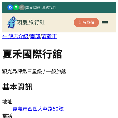
|
常見問題
|
聯絡我們
翔慶旅行社
即時概估
← 飯店介紹
/
南部
/
嘉義市
夏禾國際行舘
觀光局評鑑三星級 / 一般旅館
基本資訊
地址
嘉義市西區大華路50號
電話