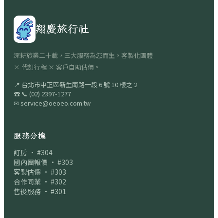
翔慶旅行社
深耕旅業二十載，三大服務為您而生。客製化團體
× 代訂行程 × 客戶自助估價。
📍
台北市中正區新生南路一段 6 號 10 樓之 2
☎
📞
(02) 2397-1277
✉
service@oeoeo.com.tw
服務分機
訂房 · #304
國內團報價 · #303
客製估價 · #303
合作同業 · #302
售後服務 · #301