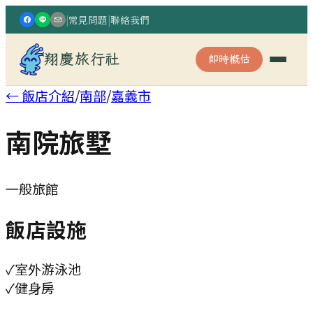
|
常見問題
|
聯絡我們
翔慶旅行社
即時概估
← 飯店介紹
/
南部
/
嘉義市
南院旅墅
一般旅館
飯店設施
✓
室外游泳池
✓
健身房