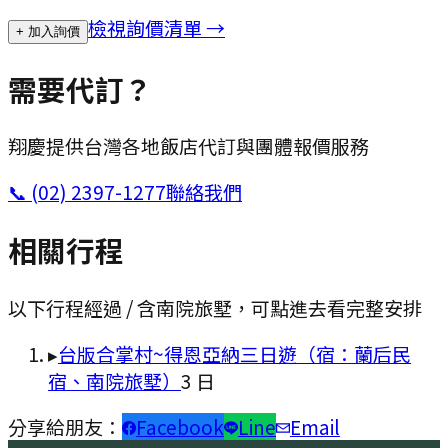
檢視詢價清單 →
+ 加入詢價
需要代訂？
翔慶提供台灣各地飯店代訂與團體報價服務
📞
(02) 2397-1277
聯絡我們
相關行程
以下行程經過 / 含
南院旅墅
，可點進去看完整安排
▸
台版合掌村~得恩亞納三日遊（宿：蘭后民
宿、南院旅墅）
3
日
分享給朋友：
Facebook
Line
Email