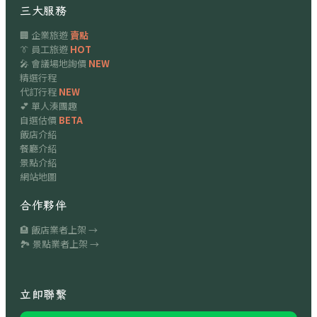
三大服務
🏢 企業旅遊
賣點
👔 員工旅遊
HOT
🎤 會議場地詢價
NEW
精選行程
代訂行程
NEW
💕 單人湊團趣
自選估價
BETA
飯店介紹
餐廳介紹
景點介紹
網站地圖
合作夥伴
🏨 飯店業者上架 →
🏞 景點業者上架 →
立即聯繫