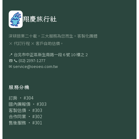
翔慶旅行社
深耕旅業二十載，三大服務為您而生。客製化團體
× 代訂行程 × 客戶自助估價。
📍
台北市中正區新生南路一段 6 號 10 樓之 2
☎
📞
(02) 2397-1277
✉
service@oeoeo.com.tw
服務分機
訂房 · #304
國內團報價 · #303
客製估價 · #303
合作同業 · #302
售後服務 · #301