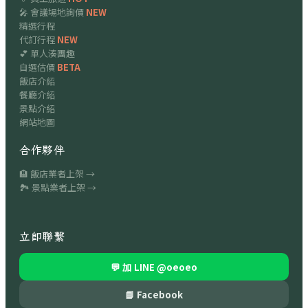
🎤 會議場地詢價
NEW
精選行程
代訂行程
NEW
💕 單人湊團趣
自選估價
BETA
飯店介紹
餐廳介紹
景點介紹
網站地圖
合作夥伴
🏨 飯店業者上架 →
🏞 景點業者上架 →
立即聯繫
💬 加 LINE
@oeoeo
📘 Facebook