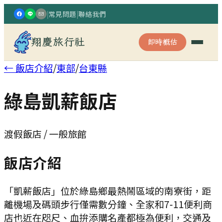
|
常見問題
|
聯絡我們
翔慶旅行社
即時概估
← 飯店介紹
/
東部
/
台東縣
綠島凱薪飯店
渡假飯店 / 一般旅館
飯店介紹
「凱薪飯店」位於綠島鄉最熱鬧區域的南寮街，距
離機場及碼頭步行僅需數分鐘、全家和7-11便利商
店也近在咫尺、血拚添購名產都極為便利，交通及