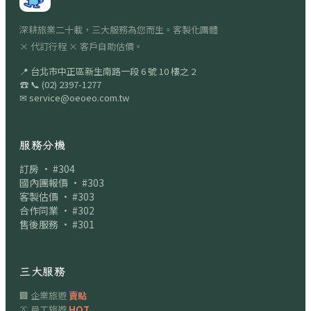
深耕旅業二十載，三大服務為您而生。客製化團體
× 代訂行程 × 客戶自助估價。
📍
台北市中正區新生南路一段 6 號 10 樓之 2
☎
📞
(02) 2397-1277
✉
service@oeoeo.com.tw
服務分機
訂房 · #304
國內團報價 · #303
客製估價 · #303
合作同業 · #302
售後服務 · #301
三大服務
🏢 企業旅遊
賣點
👔 員工旅遊
HOT