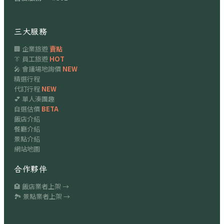
三大服務
🏢 企業旅遊
賣點
👔 員工旅遊
HOT
🎤 會議場地詢價
NEW
精選行程
代訂行程
NEW
💕 單人湊團趣
自選估價
BETA
飯店介紹
餐廳介紹
景點介紹
網站地圖
合作夥伴
🏨 飯店業者上架 →
🏞 景點業者上架 →