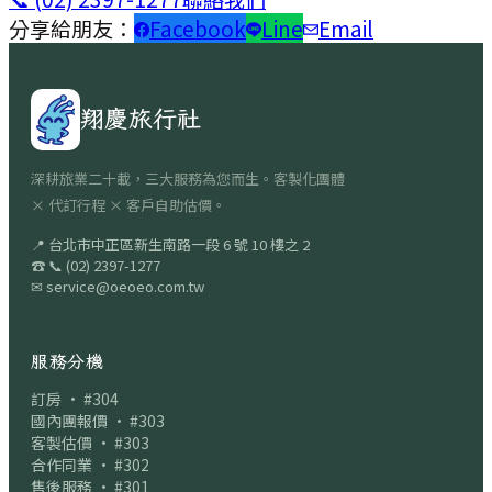
分享給朋友：
Facebook
Line
Email
翔慶旅行社
深耕旅業二十載，三大服務為您而生。客製化團體
× 代訂行程 × 客戶自助估價。
📍
台北市中正區新生南路一段 6 號 10 樓之 2
☎
📞
(02) 2397-1277
✉
service@oeoeo.com.tw
服務分機
訂房 · #304
國內團報價 · #303
客製估價 · #303
合作同業 · #302
售後服務 · #301