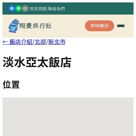
|
常見問題
|
聯絡我們
翔慶旅行社
即時概估
← 飯店介紹
/
北部
/
新北市
淡水亞太飯店
位置