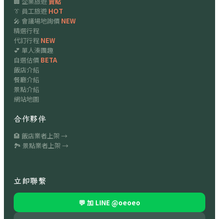
🏢 企業旅遊
賣點
👔 員工旅遊
HOT
🎤 會議場地詢價
NEW
精選行程
代訂行程
NEW
💕 單人湊團趣
自選估價
BETA
飯店介紹
餐廳介紹
景點介紹
網站地圖
合作夥伴
🏨 飯店業者上架 →
🏞 景點業者上架 →
立即聯繫
💬 加 LINE
@oeoeo