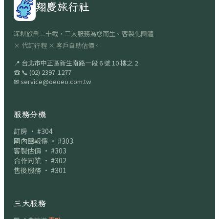
翔慶旅行社
深耕旅業二十載，三大服務為您而生。客製化團體
× 代訂行程 × 客戶自助估價。
📍
台北市中正區新生南路一段 6 號 10 樓之 2
☎
📞
(02) 2397-1277
✉
service@oeoeo.com.tw
服務分機
訂房 · #304
國內團報價 · #303
客製估價 · #303
合作同業 · #302
售後服務 · #301
三大服務