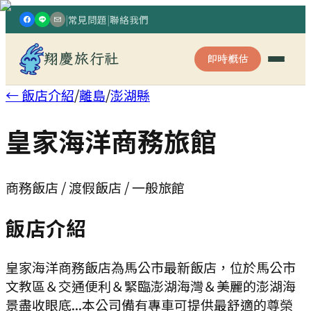
|
常見問題
|
聯絡我們
翔慶旅行社
即時概估
← 飯店介紹
/
離島
/
澎湖縣
皇家海洋商務旅館
商務飯店 / 渡假飯店 / 一般旅館
飯店介紹
皇家海洋商務飯店為馬公市最新飯店，位於馬公市
文教區＆交通便利＆緊臨澎湖海灣＆美麗的澎湖海
景盡收眼底...本公司備有專車可提供最舒適的尊榮