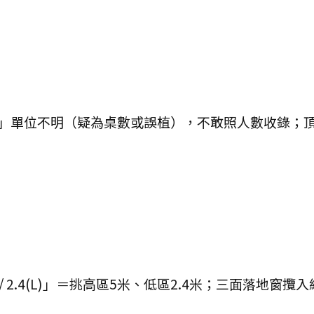
網宴會欄標「22」單位不明（疑為桌數或誤植），不敢照人數
「5(H) / 2.4(L)」＝挑高區5米、低區2.4米；三面落