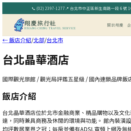
📞
(02) 2397-1277
📍
台北市中正區新生南路一段 6 號 10
翔慶旅行社
關於翔慶
HSIANG CHING TRAVEL SERVICE
← 飯店介紹
/
北部
/
台北市
台北晶華酒店
國際觀光旅館 / 觀光局評鑑五星級 / 國內連鎖品牌飯
飯店介紹
台北晶華酒店位於北市金融商業、精品購物以及文化
達，同時兼具商務及休閒的環境與功能。 館內裝潢
均坪數居業界之冠；毎房並備有ADSL寬頻上網及