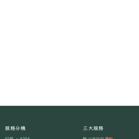
服務分機
三大服務
訂房 · #304
🏢 企業旅遊
賣點