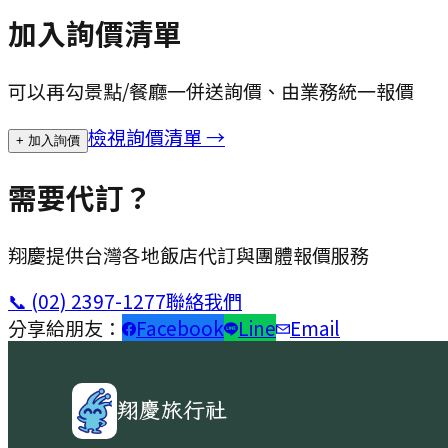
加入詢價清單
可以再勾景點/餐廳一併送詢價、由業務統一報價
檢視詢價清單 →
+ 加入詢價
需要代訂？
翔慶提供台灣各地飯店代訂與團體報價服務
📞
(02) 2397-1277
聯絡我們
分享給朋友：
Facebook
Line
Email
翔慶旅行社