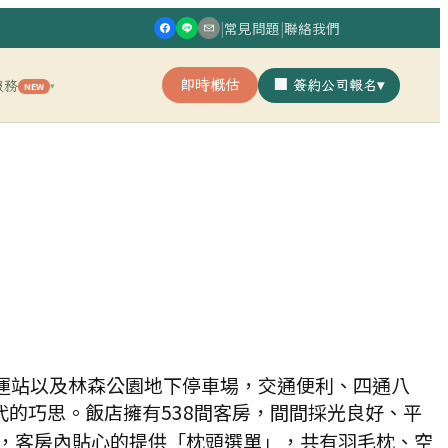
|
常見問題
|
聯絡我們
即時概估
🏢 簽約公司報名
▾
服務
NEW
▾
捷運站以及林森公園地下停車場，交通便利、四通八
的巧思。飯店擁有538間客房，間間採光良好、平
外，客房內貼心的提供「枕頭選單」，共有羽毛枕、空