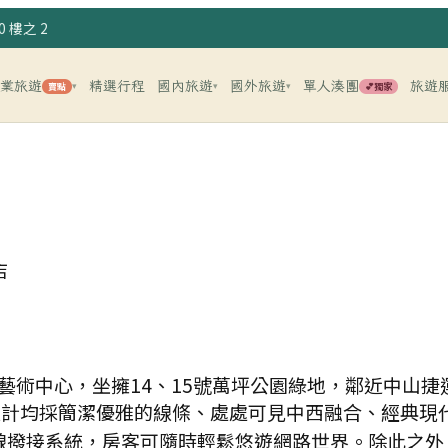
 樓之 2
企業旅遊
精選行程
國內旅遊
國外旅遊
單人湊團
旅遊
賣點
💕獨家
▾
▾
▾
店
藝術中心，坐擁14、15號萬坪公園綠地，鄰近中山
設計均採簡潔優雅的線條、處處可見中西融合、經典現代
無線撥接系統，房客可隨時輕鬆悠遊網路世界。除此之