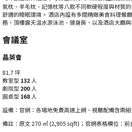
氣枕、羊毛枕、記憶枕等八款不同軟硬程度與材質的多
舒適的睡眠環境。 酒店內設有多間精緻美食料理餐
務，頂樓露天溫水游泳池、健身房、以及酒店大廳與
會議室
晶英會
81.7
坪
教室型
132
人
劇院型
200
人
圓桌型
168
人
設備：
官網：各場地免費高速上網、視聽配備含兩組
備註：
原文 270 ㎡ (2,905 sqft)；官網表格欄位