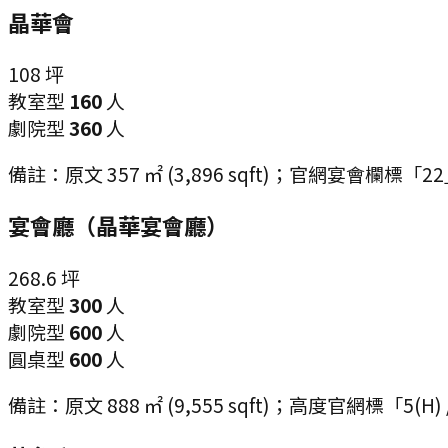
晶華會
108
坪
教室型
160
人
劇院型
360
人
備註：
原文 357 ㎡ (3,896 sqft)；官
宴會廳（晶華宴會廳）
268.6
坪
教室型
300
人
劇院型
600
人
圓桌型
600
人
備註：
原文 888 ㎡ (9,555 sqft)；高度官網標