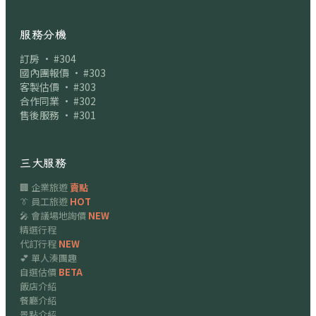
服務分機
訂房 · #304
國內團報價 · #303
客製估價 · #303
合作同業 · #302
售後服務 · #301
三大服務
🏢 企業旅遊
賣點
👔 員工旅遊
HOT
🎤 會議場地詢價
NEW
精選行程
代訂行程
NEW
💕 單人湊團趣
自選估價
BETA
飯店介紹
餐廳介紹
景點介紹