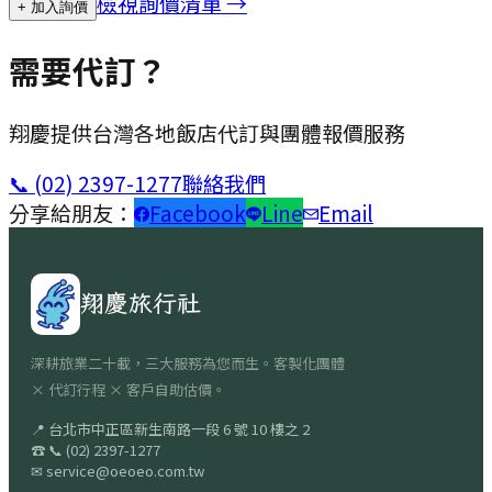
檢視詢價清單 →
+ 加入詢價
需要代訂？
翔慶提供台灣各地飯店代訂與團體報價服務
📞
(02) 2397-1277
聯絡我們
分享給朋友：
Facebook
Line
Email
翔慶旅行社
深耕旅業二十載，三大服務為您而生。客製化團體
× 代訂行程 × 客戶自助估價。
📍
台北市中正區新生南路一段 6 號 10 樓之 2
☎
📞
(02) 2397-1277
✉
service@oeoeo.com.tw