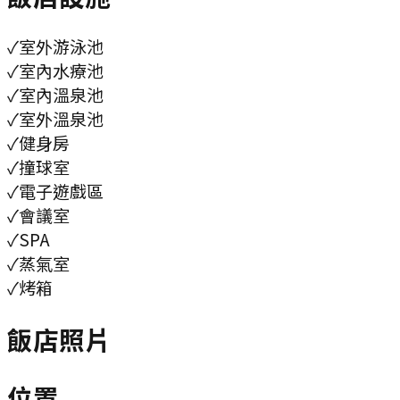
✓
室外游泳池
✓
室內水療池
✓
室內溫泉池
✓
室外溫泉池
✓
健身房
✓
撞球室
✓
電子遊戲區
✓
會議室
✓
SPA
✓
蒸氣室
✓
烤箱
飯店照片
位置