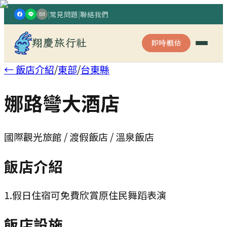
|
常見問題
|
聯絡我們
翔慶旅行社
即時概估
← 飯店介紹
/
東部
/
台東縣
娜路彎大酒店
國際觀光旅館 / 渡假飯店 / 溫泉飯店
飯店介紹
1.假日住宿可免費欣賞原住民舞蹈表演
飯店設施