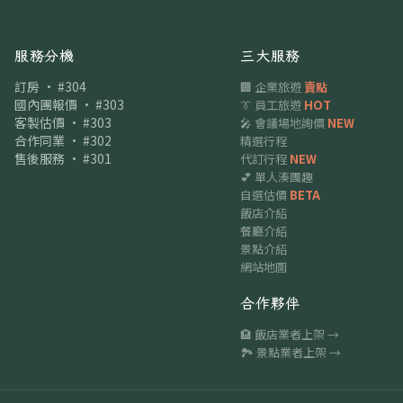
服務分機
三大服務
訂房 · #304
🏢 企業旅遊
賣點
國內團報價 · #303
👔 員工旅遊
HOT
客製估價 · #303
🎤 會議場地詢價
NEW
合作同業 · #302
精選行程
售後服務 · #301
代訂行程
NEW
💕 單人湊團趣
自選估價
BETA
飯店介紹
餐廳介紹
景點介紹
網站地圖
合作夥伴
🏨 飯店業者上架 →
🏞 景點業者上架 →