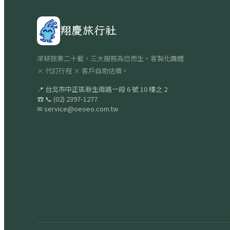
翔慶旅行社
深耕旅業二十載，三大服務為您而生。客製化團體
× 代訂行程 × 客戶自助估價。
📍
台北市中正區新生南路一段 6 號 10 樓之 2
☎
📞
(02) 2397-1277
✉
service@oeoeo.com.tw