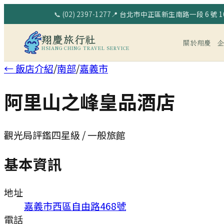
📞
(02) 2397-1277
📍
台北市中正區新生南路一段 6 號 10
翔慶旅行社
關於翔慶
HSIANG CHING TRAVEL SERVICE
← 飯店介紹
/
南部
/
嘉義市
阿里山之峰皇品酒店
觀光局評鑑四星級 / 一般旅館
基本資訊
地址
嘉義市西區自由路468號
電話