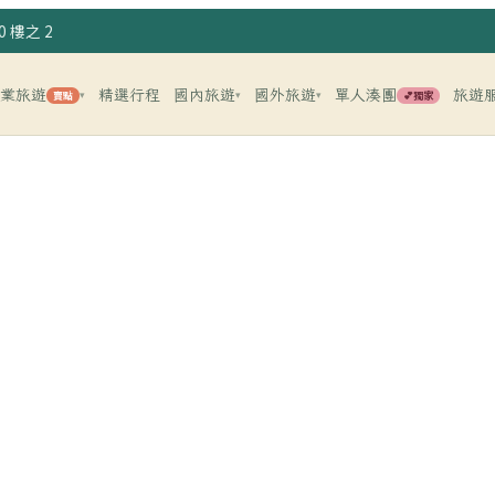
 樓之 2
企業旅遊
精選行程
國內旅遊
國外旅遊
單人湊團
旅遊
賣點
💕獨家
▾
▾
▾