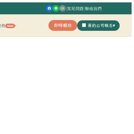
|
常見問題
|
聯絡我們
即時概估
🏢 簽約公司報名
▾
服務
NEW
▾