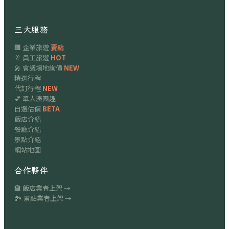
三大服務
🏢 企業旅遊
賣點
👔 員工旅遊
HOT
🎤 會議場地詢價
NEW
精選行程
代訂行程
NEW
💕 單人湊團趣
自選估價
BETA
飯店介紹
餐廳介紹
景點介紹
網站地圖
合作夥伴
🏨 飯店業者上架 →
🏞 景點業者上架 →