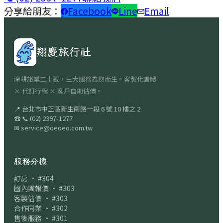
分享給朋友：
Facebook
Line
Email
翔慶旅行社
深耕旅業二十載，三大服務為您而生。客製化團體
× 代訂行程 × 客戶自助估價。
📍
台北市中正區新生南路一段 6 號 10 樓之 2
☎
📞
(02) 2397-1277
✉
service@oeoeo.com.tw
服務分機
訂房 · #304
國內團報價 · #303
客製估價 · #303
合作同業 · #302
售後服務 · #301