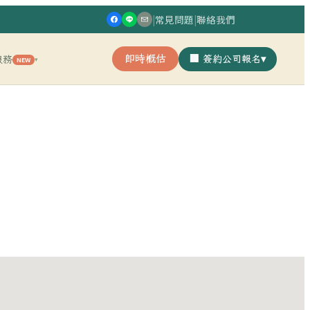
|
常見問題
|
聯絡我們
即時概估
🏢 簽約公司報名
▾
服務
NEW
▾