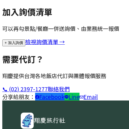
加入詢價清單
可以再勾景點/餐廳一併送詢價、由業務統一報價
檢視詢價清單 →
+ 加入詢價
需要代訂？
翔慶提供台灣各地飯店代訂與團體報價服務
📞
(02) 2397-1277
聯絡我們
分享給朋友：
Facebook
Line
Email
翔慶旅行社