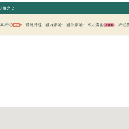
 樓之 2
企業旅遊
精選行程
國內旅遊
國外旅遊
單人湊團
旅遊
賣點
💕獨家
▾
▾
▾