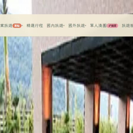
 樓之 2
企業旅遊
精選行程
國內旅遊
國外旅遊
單人湊團
旅遊
賣點
💕獨家
▾
▾
▾
野大飯店比鄰而居，是富野飯店集團在知本溫泉區內
，尚有峽谷、瀑布、森林遊樂區等，是一個多元綜
讓住客在渡假之餘，也能同時達到身心的舒展，讓飯