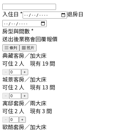
入住日
*
退房日
房型與間數
*
送出後業務會回覆報價
▤ 條列
▦ 照片
典藏客房
／
加大床
可住
2
人
現有
19
間
−
+
城景客房
／
加大床
可住
2
人
現有
13
間
−
+
寓邸套房
／
兩大床
可住
2
人
現有
3
間
−
+
歐酷套房
／
加大床