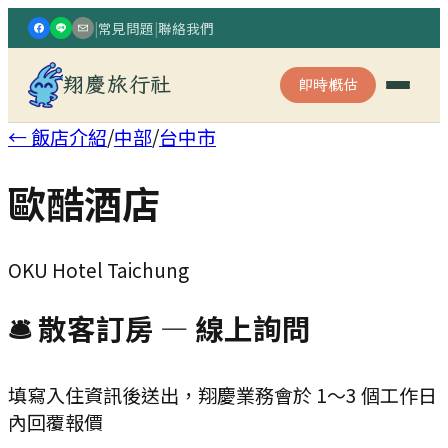
|
常見問題
|
聯絡我們
翔慶旅行社
即時概估
← 飯店介紹
/
中部
/
台中市
歐酷酒店
OKU Hotel Taichung
🛎 散客訂房 — 線上詢問
填寫入住資訊後送出，翔慶業務會於 1～3 個工作日
內回覆報價