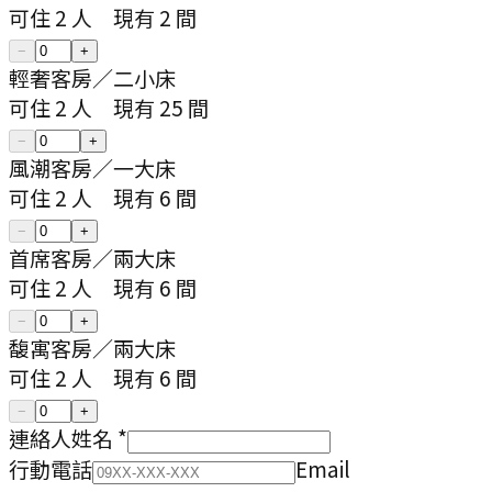
可住
2
人
現有
2
間
−
+
輕奢客房
／
二小床
可住
2
人
現有
25
間
−
+
風潮客房
／
一大床
可住
2
人
現有
6
間
−
+
首席客房
／
兩大床
可住
2
人
現有
6
間
−
+
馥寓客房
／
兩大床
可住
2
人
現有
6
間
−
+
連絡人姓名
*
行動電話
Email