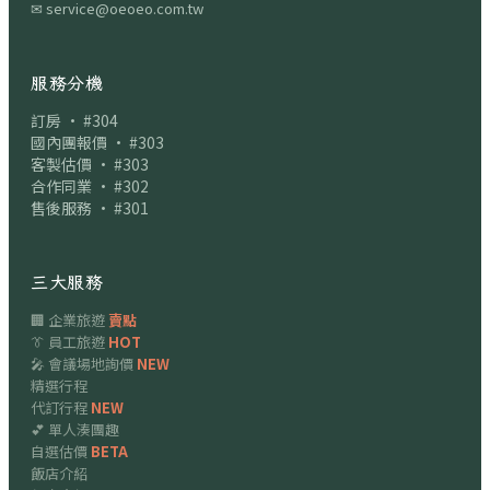
✉
service@oeoeo.com.tw
服務分機
訂房 · #304
國內團報價 · #303
客製估價 · #303
合作同業 · #302
售後服務 · #301
三大服務
🏢 企業旅遊
賣點
👔 員工旅遊
HOT
🎤 會議場地詢價
NEW
精選行程
代訂行程
NEW
💕 單人湊團趣
自選估價
BETA
飯店介紹