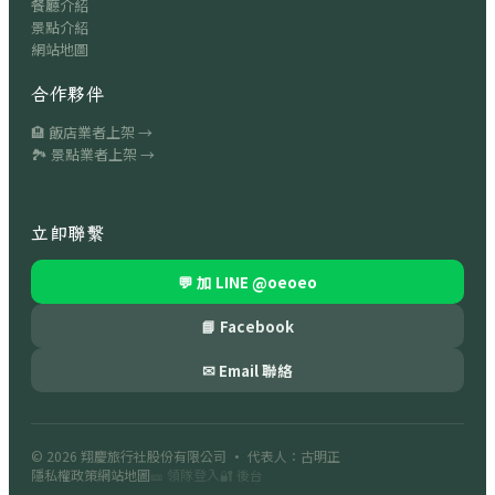
餐廳介紹
景點介紹
網站地圖
合作夥伴
🏨 飯店業者上架 →
🏞 景點業者上架 →
立即聯繫
💬 加 LINE
@oeoeo
📘 Facebook
✉ Email 聯絡
© 2026
翔慶旅行社股份有限公司
· 代表人：古明正
隱私權政策
網站地圖
🎫 領隊登入
🔐 後台