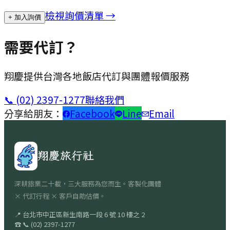
檢視詢價清單 →
+ 加入詢價
需要代訂？
翔慶提供台灣各地飯店代訂與團體報價服務
📞
(02) 2397-1277
聯絡我們
分享給朋友：
Facebook
Line
Email
翔慶旅行社
深耕旅業二十載，三大服務為您而生。客製化團體
× 代訂行程 × 客戶自助估價。
📍
台北市中正區新生南路一段 6 號 10 樓之 2
☎
📞
(02) 2397-1277