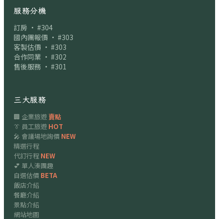
服務分機
訂房 · #304
國內團報價 · #303
客製估價 · #303
合作同業 · #302
售後服務 · #301
三大服務
🏢 企業旅遊
賣點
👔 員工旅遊
HOT
🎤 會議場地詢價
NEW
精選行程
代訂行程
NEW
💕 單人湊團趣
自選估價
BETA
飯店介紹
餐廳介紹
景點介紹
網站地圖