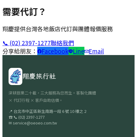
需要代訂？
翔慶提供台灣各地飯店代訂與團體報價服務
📞
(02) 2397-1277
聯絡我們
分享給朋友：
Facebook
Line
Email
翔慶旅行社
深耕旅業二十載，三大服務為您而生。客製化團體
× 代訂行程 × 客戶自助估價。
📍
台北市中正區新生南路一段 6 號 10 樓之 2
☎
📞
(02) 2397-1277
✉
service@oeoeo.com.tw