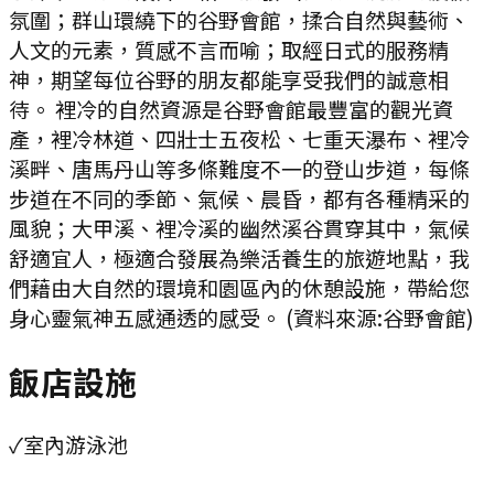
氛圍；群山環繞下的谷野會館，揉合自然與藝術、
人文的元素，質感不言而喻；取經日式的服務精
神，期望每位谷野的朋友都能享受我們的誠意相
待。 裡冷的自然資源是谷野會館最豐富的觀光資
產，裡冷林道、四壯士五夜松、七重天瀑布、裡冷
溪畔、唐馬丹山等多條難度不一的登山步道，每條
步道在不同的季節、氣候、晨昏，都有各種精采的
風貌；大甲溪、裡冷溪的幽然溪谷貫穿其中，氣候
舒適宜人，極適合發展為樂活養生的旅遊地點，我
們藉由大自然的環境和園區內的休憩設施，帶給您
身心靈氣神五感通透的感受。 (資料來源:谷野會館)
飯店設施
✓
室內游泳池