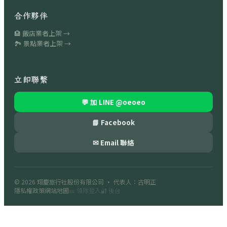
合作夥伴
🏨 飯店業者上架 →
🏞 景點業者上架 →
立即聯繫
💬 加 LINE
@oeoeo
📘 Facebook
✉ Email 聯絡
© 2026
翔慶旅行社股份有限公司
· 代表人：古明正
隱私權政策
網站地圖
🎫 領隊登入
🔐 後台