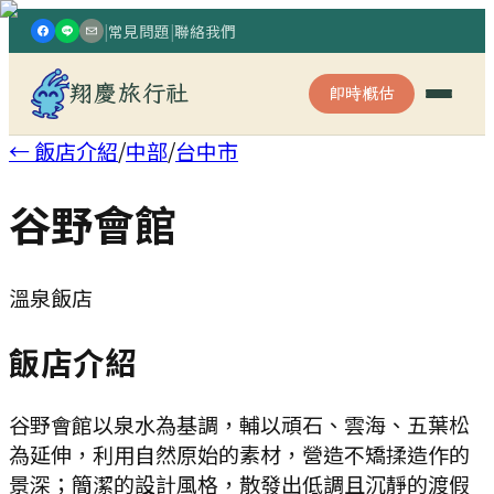
|
常見問題
|
聯絡我們
翔慶旅行社
即時概估
← 飯店介紹
/
中部
/
台中市
谷野會館
溫泉飯店
飯店介紹
谷野會館以泉水為基調，輔以頑石、雲海、五葉松
為延伸，利用自然原始的素材，營造不矯揉造作的
景深；簡潔的設計風格，散發出低調且沉靜的渡假