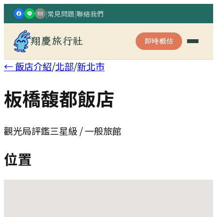
|
常見問題
|
聯絡我們
翔慶旅行社
即時概估
← 飯店介紹
/
北部
/
新北市
板橋馥都飯店
觀光局評鑑三星級 / 一般旅館
位置