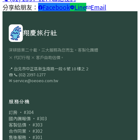
分享給朋友：
Facebook
Line
Email
翔慶旅行社
深耕旅業二十載，三大服務為您而生。客製化團體
× 代訂行程 × 客戶自助估價。
📍
台北市中正區新生南路一段 6 號 10 樓之 2
☎
📞
(02) 2397-1277
✉
service@oeoeo.com.tw
服務分機
訂房 · #304
國內團報價 · #303
客製估價 · #303
合作同業 · #302
售後服務 · #301