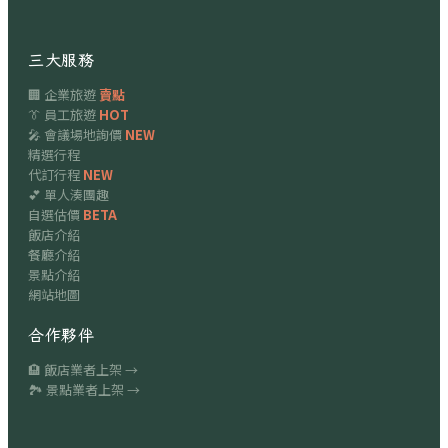
三大服務
🏢 企業旅遊
賣點
👔 員工旅遊
HOT
🎤 會議場地詢價
NEW
精選行程
代訂行程
NEW
💕 單人湊團趣
自選估價
BETA
飯店介紹
餐廳介紹
景點介紹
網站地圖
合作夥伴
🏨 飯店業者上架 →
🏞 景點業者上架 →