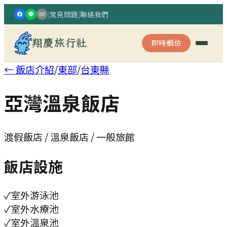
|
常見問題
|
聯絡我們
翔慶旅行社
即時概估
← 飯店介紹
/
東部
/
台東縣
亞灣溫泉飯店
渡假飯店 / 溫泉飯店 / 一般旅館
飯店設施
✓
室外游泳池
✓
室外水療池
✓
室外溫泉池