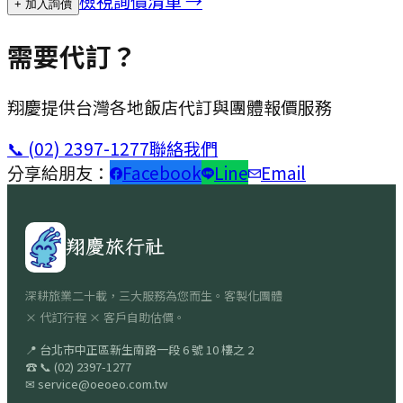
檢視詢價清單 →
+ 加入詢價
需要代訂？
翔慶提供台灣各地飯店代訂與團體報價服務
📞
(02) 2397-1277
聯絡我們
分享給朋友：
Facebook
Line
Email
翔慶旅行社
深耕旅業二十載，三大服務為您而生。客製化團體
× 代訂行程 × 客戶自助估價。
📍
台北市中正區新生南路一段 6 號 10 樓之 2
☎
📞
(02) 2397-1277
✉
service@oeoeo.com.tw