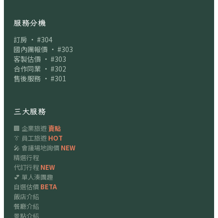
服務分機
訂房 · #304
國內團報價 · #303
客製估價 · #303
合作同業 · #302
售後服務 · #301
三大服務
🏢 企業旅遊
賣點
👔 員工旅遊
HOT
🎤 會議場地詢價
NEW
精選行程
代訂行程
NEW
💕 單人湊團趣
自選估價
BETA
飯店介紹
餐廳介紹
景點介紹