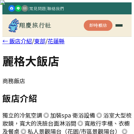
|
常見問題
|
聯絡我們
翔慶旅行社
即時概估
← 飯店介紹
/
東部
/
花蓮縣
麗格大飯店
商務飯店
飯店介紹
獨立的冷氣空調 ◎ 加裝spa 衛浴設備 ◎ 浴室大型梳
妝鏡，寬大的洗臉台面淋浴間 ◎ 寬敞行李櫃、衣櫥
及餐桌 ◎ 私人景觀陽台（花園/市區景觀陽台） ◎