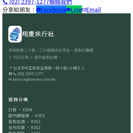
📞
(02) 2397-1277
聯絡我們
分享給朋友：
Facebook
Line
Email
翔慶旅行社
深耕旅業二十載，三大服務為您而生。客製化團體
× 代訂行程 × 客戶自助估價。
📍
台北市中正區新生南路一段 6 號 10 樓之 2
☎
📞
(02) 2397-1277
✉
service@oeoeo.com.tw
服務分機
訂房 · #304
國內團報價 · #303
客製估價 · #303
合作同業 · #302