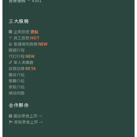
售後服務 · #301
三大服務
🏢 企業旅遊
賣點
👔 員工旅遊
HOT
🎤 會議場地詢價
NEW
精選行程
代訂行程
NEW
💕 單人湊團趣
自選估價
BETA
飯店介紹
餐廳介紹
景點介紹
網站地圖
合作夥伴
🏨 飯店業者上架 →
🏞 景點業者上架 →