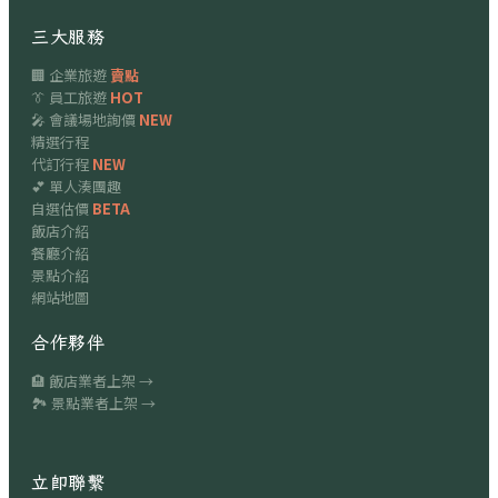
三大服務
🏢 企業旅遊
賣點
👔 員工旅遊
HOT
🎤 會議場地詢價
NEW
精選行程
代訂行程
NEW
💕 單人湊團趣
自選估價
BETA
飯店介紹
餐廳介紹
景點介紹
網站地圖
合作夥伴
🏨 飯店業者上架 →
🏞 景點業者上架 →
立即聯繫