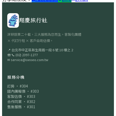
翔慶旅行社
深耕旅業二十載，三大服務為您而生。客製化團體
× 代訂行程 × 客戶自助估價。
📍
台北市中正區新生南路一段 6 號 10 樓之 2
☎
📞
(02) 2397-1277
✉
service@oeoeo.com.tw
服務分機
訂房 · #304
國內團報價 · #303
客製估價 · #303
合作同業 · #302
售後服務 · #301