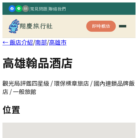
|
常見問題
|
聯絡我們
翔慶旅行社
即時概估
← 飯店介紹
/
南部
/
高雄市
高雄翰品酒店
觀光局評鑑四星級 / 環保標章旅店 / 國內連鎖品牌飯
店 / 一般旅館
位置