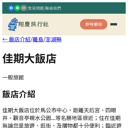
|
常見問題
|
聯絡我們
翔慶旅行社
即時概估
← 飯店介紹
/
離島
/
澎湖縣
佳期大飯店
一般旅館
飯店介紹
佳期大飯店位於馬公市中心，距離天后宮、四眼
井、觀音亭親水公園...等名勝地區很近；住在佳期
無論您是旅遊、逛街、及購物都十分便利；臨近遊