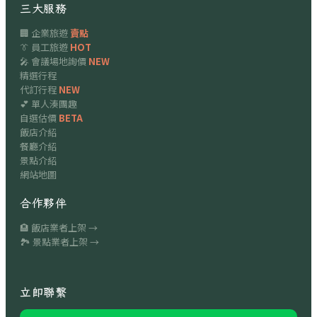
三大服務
🏢 企業旅遊
賣點
👔 員工旅遊
HOT
🎤 會議場地詢價
NEW
精選行程
代訂行程
NEW
💕 單人湊團趣
自選估價
BETA
飯店介紹
餐廳介紹
景點介紹
網站地圖
合作夥伴
🏨 飯店業者上架 →
🏞 景點業者上架 →
立即聯繫