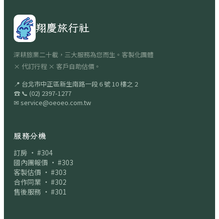
翔慶旅行社
深耕旅業二十載，三大服務為您而生。客製化團體
× 代訂行程 × 客戶自助估價。
📍
台北市中正區新生南路一段 6 號 10 樓之 2
☎
📞
(02) 2397-1277
✉
service@oeoeo.com.tw
服務分機
訂房 · #304
國內團報價 · #303
客製估價 · #303
合作同業 · #302
售後服務 · #301