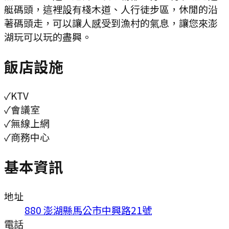
艇碼頭，這裡設有棧木道、人行徒步區，休閒的沿
著碼頭走，可以讓人感受到漁村的氣息，讓您來澎
湖玩可以玩的盡興。
飯店設施
✓
KTV
✓
會議室
✓
無線上網
✓
商務中心
基本資訊
地址
880 澎湖縣馬公市中興路21號
電話