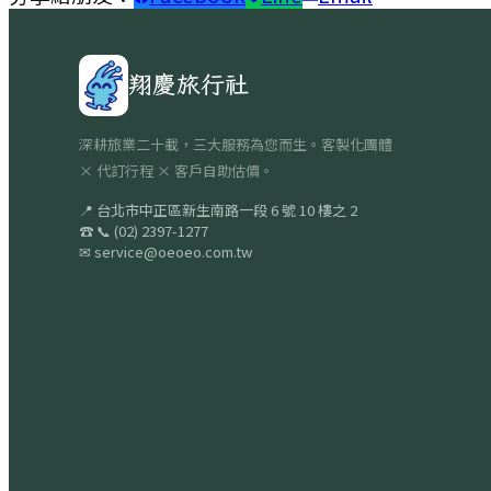
翔慶旅行社
深耕旅業二十載，三大服務為您而生。客製化團體
× 代訂行程 × 客戶自助估價。
📍
台北市中正區新生南路一段 6 號 10 樓之 2
☎
📞
(02) 2397-1277
✉
service@oeoeo.com.tw