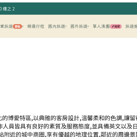
 樓之 2
企業旅遊
精選行程
國內旅遊
國外旅遊
單人湊團
旅遊
賣點
💕獨家
▾
▾
▾
北的博愛特區,以典雅的客房設計,溫馨柔和的色調,讓
作人員皆具有良好的素質及服務態度,並具備英文以及日
火車站附近的城中商圈,享有優越的地理位置,鄰近的周