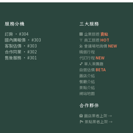
服務分機
三大服務
訂房 · #304
🏢 企業旅遊
賣點
國內團報價 · #303
👔 員工旅遊
HOT
客製估價 · #303
🎤 會議場地詢價
NEW
合作同業 · #302
精選行程
售後服務 · #301
代訂行程
NEW
💕 單人湊團趣
自選估價
BETA
飯店介紹
餐廳介紹
景點介紹
網站地圖
合作夥伴
🏨 飯店業者上架 →
🏞 景點業者上架 →