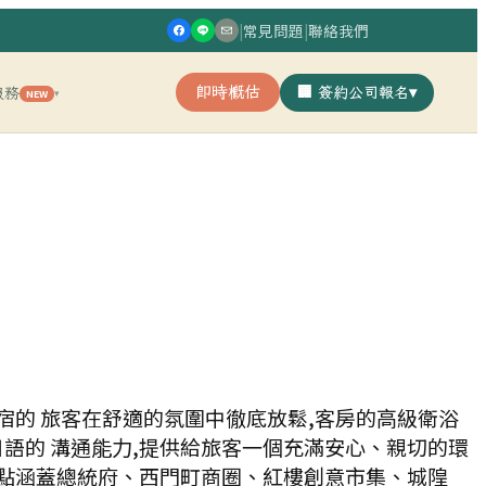
|
常見問題
|
聯絡我們
即時概估
🏢 簽約公司報名
▾
服務
NEW
▾
留宿的 旅客在舒適的氛圍中徹底放鬆,客房的高級衛浴
語的 溝通能力,提供給旅客一個充滿安心、親切的環
邊景點涵蓋總統府、西門町商圈、紅樓創意市集、城隍