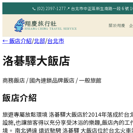
📞
(02) 2397-1277
📍
台北市中正區新生南路一段 6 號 10
翔慶旅行社
關於翔慶
HSIANG CHING TRAVEL SERVICE
← 飯店介紹
/
北部
/
台北市
洛碁驛大飯店
商務飯店 / 國內連鎖品牌飯店 / 一般旅館
飯店介紹
旅遊專屬放鬆環境 洛碁驛大飯店於2014年落成於台
設施,也讓旅客得以充分享受沐浴的樂趣,飯店內的工
境。 南北通達 遠近馳騁 洛碁驛 大飯店位於台北