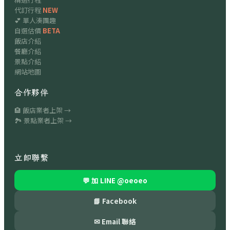
代訂行程
NEW
💕 單人湊團趣
自選估價
BETA
飯店介紹
餐廳介紹
景點介紹
網站地圖
合作夥伴
🏨 飯店業者上架 →
🏞 景點業者上架 →
立即聯繫
💬 加 LINE
@oeoeo
📘 Facebook
✉ Email 聯絡