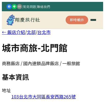
|
常見問題
|
聯絡我們
翔慶旅行社
即時概估
← 飯店介紹
/
北部
/
台北市
城市商旅-北門館
商務飯店 / 國內連鎖品牌飯店 / 一般旅館
基本資訊
地址
103台北市大同區長安西路265號