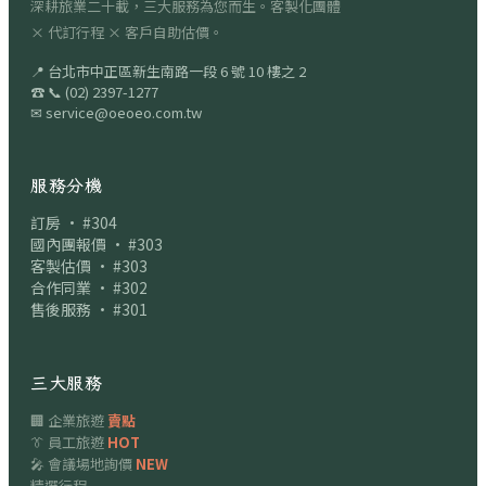
深耕旅業二十載，三大服務為您而生。客製化團體
× 代訂行程 × 客戶自助估價。
📍
台北市中正區新生南路一段 6 號 10 樓之 2
☎
📞
(02) 2397-1277
✉
service@oeoeo.com.tw
服務分機
訂房 · #304
國內團報價 · #303
客製估價 · #303
合作同業 · #302
售後服務 · #301
三大服務
🏢 企業旅遊
賣點
👔 員工旅遊
HOT
🎤 會議場地詢價
NEW
精選行程