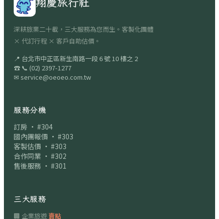
翔慶旅行社
深耕旅業二十載，三大服務為您而生。客製化團體
× 代訂行程 × 客戶自助估價。
📍
台北市中正區新生南路一段 6 號 10 樓之 2
☎
📞
(02) 2397-1277
✉
service@oeoeo.com.tw
服務分機
訂房 · #304
國內團報價 · #303
客製估價 · #303
合作同業 · #302
售後服務 · #301
三大服務
🏢 企業旅遊
賣點