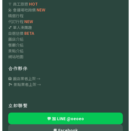
👔 員工旅遊
HOT
🎤 會議場地詢價
NEW
精選行程
代訂行程
NEW
💕 單人湊團趣
自選估價
BETA
飯店介紹
餐廳介紹
景點介紹
網站地圖
合作夥伴
🏨 飯店業者上架 →
🏞 景點業者上架 →
立即聯繫
💬 加 LINE
@oeoeo
📘 Facebook