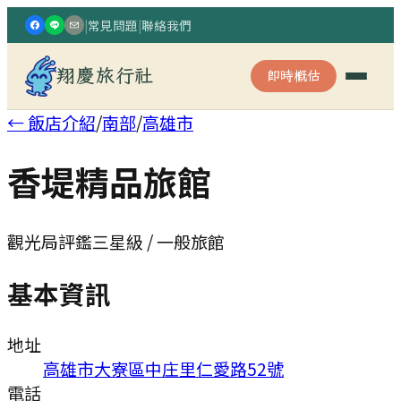
|
常見問題
|
聯絡我們
翔慶旅行社
即時概估
← 飯店介紹
/
南部
/
高雄市
香堤精品旅館
觀光局評鑑三星級 / 一般旅館
基本資訊
地址
高雄市大寮區中庄里仁愛路52號
電話