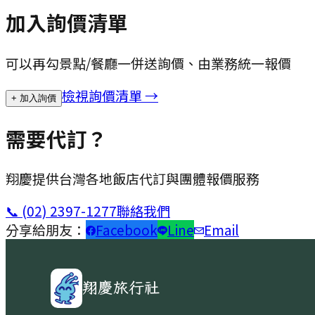
加入詢價清單
可以再勾景點/餐廳一併送詢價、由業務統一報價
檢視詢價清單 →
+ 加入詢價
需要代訂？
翔慶提供台灣各地飯店代訂與團體報價服務
📞
(02) 2397-1277
聯絡我們
分享給朋友：
Facebook
Line
Email
翔慶旅行社