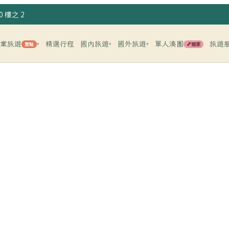
 樓之 2
企業旅遊
精選行程
國內旅遊
國外旅遊
單人湊團
旅遊
賣點
💕獨家
▾
▾
▾