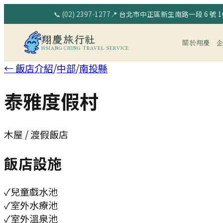
📞
(02) 2397-1277
📍
台北市中正區新生南路一段 6 號 10
翔慶旅行社
關於翔慶
HSIANG CHING TRAVEL SERVICE
← 飯店介紹
/
中部
/
南投縣
泰雅度假村
木屋 / 渡假飯店
飯店設施
✓
兒童戲水池
✓
室外水療池
✓
室外溫泉池