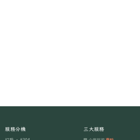
服務分機
三大服務
訂房 · #304
🏢 企業旅遊
賣點