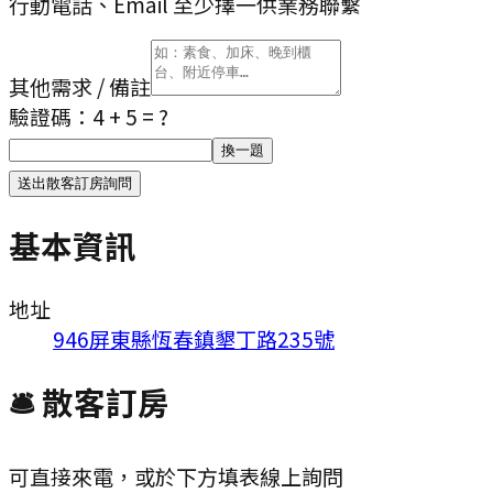
行動電話、Email 至少擇一供業務聯繫
其他需求 / 備註
驗證碼：
4 + 5
= ?
換一題
送出散客訂房詢問
基本資訊
地址
946屏東縣恆春鎮墾丁路235號
🛎 散客訂房
可直接來電，或於下方填表線上詢問