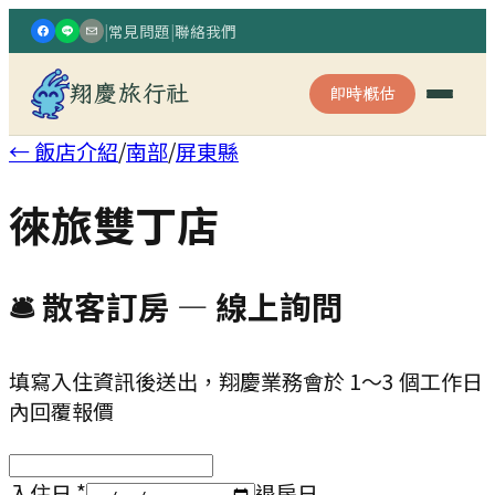
|
常見問題
|
聯絡我們
翔慶旅行社
即時概估
← 飯店介紹
/
南部
/
屏東縣
徠旅雙丁店
🛎 散客訂房 — 線上詢問
填寫入住資訊後送出，翔慶業務會於 1～3 個工作日
內回覆報價
入住日
*
退房日