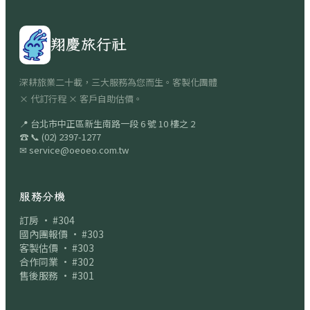
翔慶旅行社
深耕旅業二十載，三大服務為您而生。客製化團體
× 代訂行程 × 客戶自助估價。
📍
台北市中正區新生南路一段 6 號 10 樓之 2
☎
📞
(02) 2397-1277
✉
service@oeoeo.com.tw
服務分機
訂房 · #304
國內團報價 · #303
客製估價 · #303
合作同業 · #302
售後服務 · #301