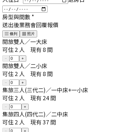
房型與間數
*
送出後業務會回覆報價
▤ 條列
▦ 照片
閱旅雙人
／
一大床
可住
2
人
現有
8
間
−
+
閱旅雙人
／
二小床
可住
2
人
現有
8
間
−
+
集旅三人(三代二)
／
一中床+一小床
可住
2
人
現有
24
間
−
+
集旅四人(四代二)
／
二中床
可住
2
人
現有
37
間
−
+