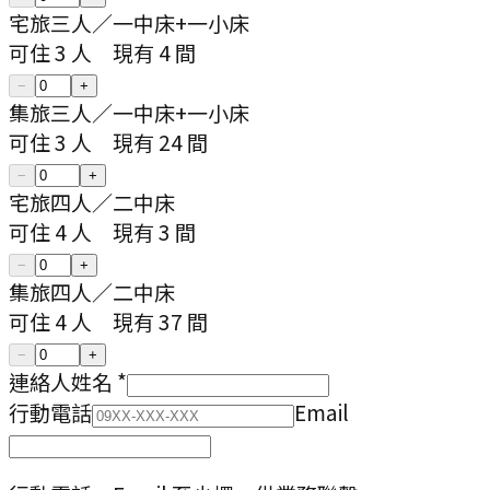
宅旅三人
／
一中床+一小床
可住
3
人
現有
4
間
−
+
集旅三人
／
一中床+一小床
可住
3
人
現有
24
間
−
+
宅旅四人
／
二中床
可住
4
人
現有
3
間
−
+
集旅四人
／
二中床
可住
4
人
現有
37
間
−
+
連絡人姓名
*
行動電話
Email