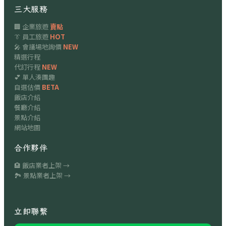
三大服務
🏢 企業旅遊
賣點
👔 員工旅遊
HOT
🎤 會議場地詢價
NEW
精選行程
代訂行程
NEW
💕 單人湊團趣
自選估價
BETA
飯店介紹
餐廳介紹
景點介紹
網站地圖
合作夥伴
🏨 飯店業者上架 →
🏞 景點業者上架 →
立即聯繫