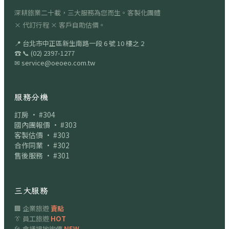
深耕旅業二十載，三大服務為您而生。客製化團體
× 代訂行程 × 客戶自助估價。
📍
台北市中正區新生南路一段 6 號 10 樓之 2
☎
📞
(02) 2397-1277
✉
service@oeoeo.com.tw
服務分機
訂房 · #304
國內團報價 · #303
客製估價 · #303
合作同業 · #302
售後服務 · #301
三大服務
🏢 企業旅遊
賣點
👔 員工旅遊
HOT
🎤 會議場地詢價
NEW