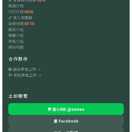
精選行程
代訂行程
NEW
💕 單人湊團趣
自選估價
BETA
飯店介紹
餐廳介紹
景點介紹
網站地圖
合作夥伴
🏨 飯店業者上架 →
🏞 景點業者上架 →
立即聯繫
💬 加 LINE
@oeoeo
📘 Facebook