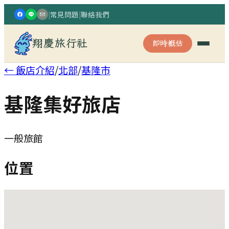
|
常見問題
|
聯絡我們
翔慶旅行社
即時概估
← 飯店介紹
/
北部
/
基隆市
基隆集好旅店
一般旅館
位置