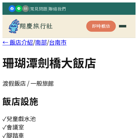
|
常見問題
|
聯絡我們
翔慶旅行社
即時概估
← 飯店介紹
/
南部
/
台南市
珊瑚潭劍橋大飯店
渡假飯店 / 一般旅館
飯店設施
✓
兒童戲水池
✓
會議室
✓
腳踏車