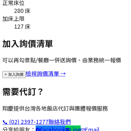
正常床位
280
床
加床上限
127
床
加入詢價清單
可以再勾景點/餐廳一併送詢價、由業務統一報價
檢視詢價清單 →
+ 加入詢價
需要代訂？
翔慶提供台灣各地飯店代訂與團體報價服務
📞
(02) 2397-1277
聯絡我們
分享給朋友：
Facebook
Line
Email