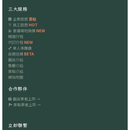
三大服務
🏢 企業旅遊
賣點
👔 員工旅遊
HOT
🎤 會議場地詢價
NEW
精選行程
代訂行程
NEW
💕 單人湊團趣
自選估價
BETA
飯店介紹
餐廳介紹
景點介紹
網站地圖
合作夥伴
🏨 飯店業者上架 →
🏞 景點業者上架 →
立即聯繫