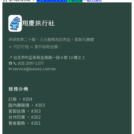
翔慶旅行社
深耕旅業二十載，三大服務為您而生。客製化團體
× 代訂行程 × 客戶自助估價。
📍
台北市中正區新生南路一段 6 號 10 樓之 2
☎
📞
(02) 2397-1277
✉
service@oeoeo.com.tw
服務分機
訂房 · #304
國內團報價 · #303
客製估價 · #303
合作同業 · #302
售後服務 · #301