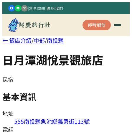
|
常見問題
|
聯絡我們
翔慶旅行社
即時概估
← 飯店介紹
/
中部
/
南投縣
日月潭湖悅景觀旅店
民宿
基本資訊
地址
555南投縣魚池鄉義勇街113號
電話