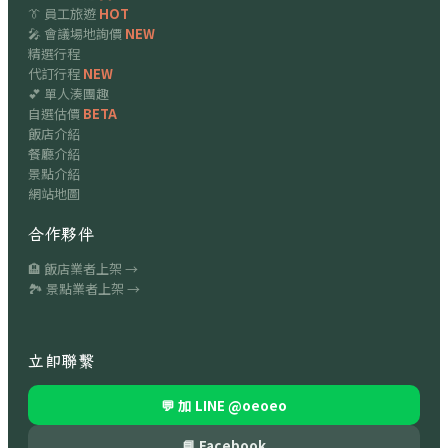
👔 員工旅遊
HOT
🎤 會議場地詢價
NEW
精選行程
代訂行程
NEW
💕 單人湊團趣
自選估價
BETA
飯店介紹
餐廳介紹
景點介紹
網站地圖
合作夥伴
🏨 飯店業者上架 →
🏞 景點業者上架 →
立即聯繫
💬 加 LINE
@oeoeo
📘 Facebook