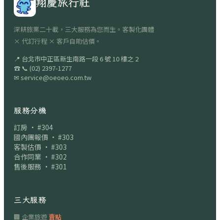
翔慶旅行社
深耕旅業二十載，三大服務為您而生。客製化團體
× 代訂行程 × 客戶自助估價。
📍
台北市中正區新生南路一段 6 號 10 樓之 2
☎
📞
(02) 2397-1277
✉
service@oeoeo.com.tw
服務分機
訂房 · #304
國內團報價 · #303
客製估價 · #303
合作同業 · #302
售後服務 · #301
三大服務
🏢 企業旅遊
賣點