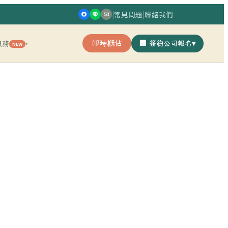
|
常見問題
|
聯絡我們
即時概估
🏢 簽約公司報名
▾
服務
NEW
▾