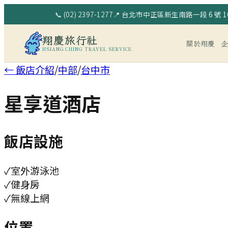
📞
(02) 2397-1277
📍
台北市中正區新生南路一段 6 號 10
翔慶旅行社
關於翔慶
HSIANG CHING TRAVEL SERVICE
← 飯店介紹
/
中部
/
台中市
星享道酒店
飯店設施
✓
室外游泳池
✓
健身房
✓
無線上網
位置