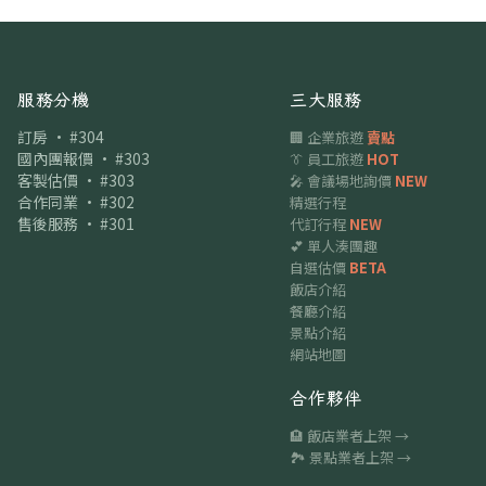
服務分機
三大服務
訂房 · #304
🏢 企業旅遊
賣點
國內團報價 · #303
👔 員工旅遊
HOT
客製估價 · #303
🎤 會議場地詢價
NEW
合作同業 · #302
精選行程
售後服務 · #301
代訂行程
NEW
💕 單人湊團趣
自選估價
BETA
飯店介紹
餐廳介紹
景點介紹
網站地圖
合作夥伴
🏨 飯店業者上架 →
🏞 景點業者上架 →