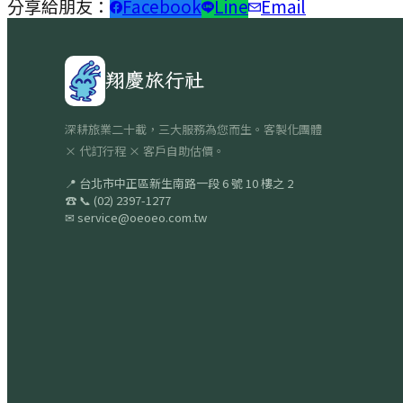
分享給朋友：
Facebook
Line
Email
翔慶旅行社
深耕旅業二十載，三大服務為您而生。客製化團體
× 代訂行程 × 客戶自助估價。
📍
台北市中正區新生南路一段 6 號 10 樓之 2
☎
📞
(02) 2397-1277
✉
service@oeoeo.com.tw