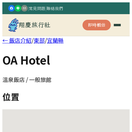
|
常見問題
|
聯絡我們
翔慶旅行社
即時概估
← 飯店介紹
/
東部
/
宜蘭縣
OA Hotel
溫泉飯店 / 一般旅館
位置