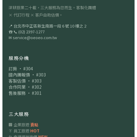
深耕旅業二十載，三大服務為您而生。客製化團體
× 代訂行程 × 客戶自助估價。
📍
台北市中正區新生南路一段 6 號 10 樓之 2
☎
📞
(02) 2397-1277
✉
service@oeoeo.com.tw
服務分機
訂房 · #304
國內團報價 · #303
客製估價 · #303
合作同業 · #302
售後服務 · #301
三大服務
🏢 企業旅遊
賣點
👔 員工旅遊
HOT
🎤 會議場地詢價
NEW