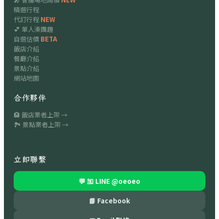
精選行程
代訂行程
NEW
💕 單人湊團趣
自選估價
BETA
飯店介紹
餐廳介紹
景點介紹
網站地圖
合作夥伴
🏨 飯店業者上架 →
🏞 景點業者上架 →
立即聯繫
💬 加 LINE
@oeoeo
📘 Facebook